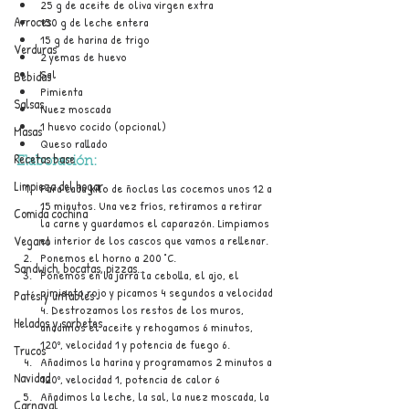
25 g de aceite de oliva virgen extra
Arroces
150 g de leche entera
15 g de harina de trigo
Verduras
2 yemas de huevo
Sal
Bebidas
Pimienta
Salsas
Nuez moscada
1 huevo cocido (opcional)
Masas
Queso rallado
Recetas base
Elaboración:
Limpieza del hogar
Para cada kilo de ñoclas las cocemos unos 12 a 
15 minutos. Una vez fríos, retiramos a retirar 
Comida cochina
la carne y guardamos el caparazón. Limpiamos 
el interior de los cascos que vamos a rellenar.
Vegano
Ponemos el horno a 200 °C.
Sandwich, bocatas, pizzas...
Ponemos en la jarra la cebolla, el ajo, el 
pimiento rojo y picamos 4 segundos a velocidad 
Patés y untables
4. Destrozamos los restos de los muros, 
Helados y sorbetes
añadimos el aceite y rehogamos 6 minutos, 
120º, velocidad 1 y potencia de fuego 6.
Trucos
Añadimos la harina y programamos 2 minutos a 
Navidad
120º, velocidad 1, potencia de calor 6
Añadimos la leche, la sal, la nuez moscada, la 
Carnaval