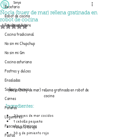
Sonya
Recetario
Ñocla (buey de mar) rellena gratinada en
Robot de cocina
robot de cocina
Freidoras de aire
Obtuvo NaN de 5 estrellas.
Cocina tradicional
No sin mi Chupchup
No sin mi Gm
Cocina asturiana
Postres y dulces
Ensaladas
Sopas y cremas
Ñocla (buey de mar) rellena gratinada en robot de 
cocina
Carnes
Ingredientes:
Patatas
2 bueyes de mar cocidos
Legumbres
1 cebolla pequeña
Pescados y Mariscos
1 diente de ajo
30 g de pimiento rojo
Pastas