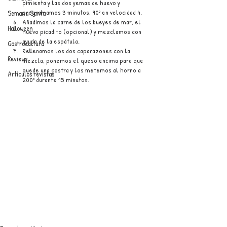
pimienta y las dos yemas de huevo y 
programamos 3 minutos, 90º en velocidad 4.
Semana Santa
Añadimos la carne de los bueyes de mar, el 
Halloween
huevo picadito (opcional) y mezclamos con 
ayuda de la espátula.
Gastrocultura
Rellenamos los dos caparazones con la 
Reviews
mezcla, ponemos el queso encima para que 
quede una costra y los metemos al horno a 
Artículos revistas
200º durante 15 minutos.