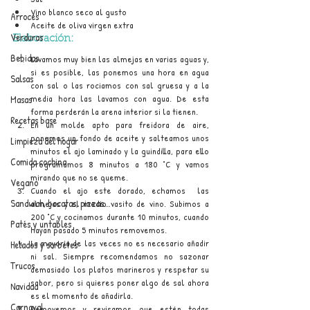
Vino blanco seco al gusto
Arroces
Aceite de oliva virgen extra
Verduras
Elaboración:
Bebidas
Lavamos muy bien las almejas en varias aguas y, 
si es posible, las ponemos una hora en agua 
Salsas
con sal o las rociamos con sal gruesa y a la 
media hora las lavamos con agua. De esta 
Masas
forma perderán la arena interior si la tienen.
Recetas base
En un molde apto para freidora de aire, 
ponemos un fondo de aceite y salteamos unos 
Limpieza del hogar
minutos el ajo laminado y la guindilla, para ello 
Comida cochina
programamos 8 minutos a 180 °C y vamos 
mirando que no se queme.
Vegano
Cuando el ajo este dorado, echamos 
 las 
Sandwich, bocatas, pizzas...
almejas y el medio vasito de vino. Subimos a 
200 °C y cocinamos durante 10 minutos, cuando 
Patés y untables
hayan pasado 5 minutos removemos.
La mayoría de las veces no es necesario añadir 
Helados y sorbetes
ni sal. Siempre recomendamos no sazonar 
Trucos
demasiado los platos marineros y respetar su 
sabor, pero si quieres poner algo de sal ahora 
Navidad
es el momento de añadirla.
Carnaval
Removemos y revisamos que estén todas 