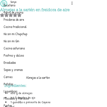
Sonya
Recetario
Almejas a la sartén en freidora de aire
Robot de cocina
Obtuvo NaN de 5 estrellas.
Freidoras de aire
Cocina tradicional
No sin mi Chupchup
No sin mi Gm
Cocina asturiana
Postres y dulces
Ensaladas
Sopas y cremas
Carnes
Almejas a la sartén 
Patatas
Ingredientes
:
Legumbres
600 g de almejas
4 ó 5 dientes de ajo
Pescados y Mariscos
1 guindilla o pimienta de Cayena
Pastas
Sal