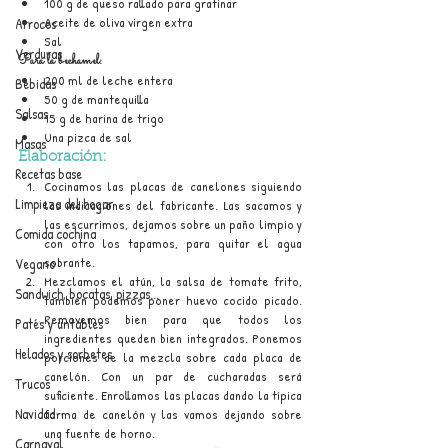
100 g de queso rallado para gratinar
Aceite de oliva virgen extra
Arroces
Sal
Verduras
Para la bechamel:
200 ml de leche entera
Bebidas
50 g de mantequilla
Salsas
15 g de harina de trigo
Una pizca de sal
Masas
Elaboración:
Recetas base
Cocinamos las placas de canelones siguiendo 
Limpieza del hogar
las indicaciones del fabricante. Las sacamos y 
las escurrimos, dejamos sobre un paño limpio y 
Comida cochina
con otro los tapamos, para quitar el agua 
sobrante.
Vegano
Mezclamos el atún, la salsa de tomate frito, 
Sandwich, bocatas, pizzas...
también podemos poner huevo cocido picado. 
Removemos bien para que todos los 
Patés y untables
ingredientes queden bien integrados. Ponemos 
Helados y sorbetes
porciones de la mezcla sobre cada placa de 
canelón. Con un par de cucharadas será 
Trucos
suficiente. Enrollamos las placas dando la típica 
Navidad
forma de canelón y las vamos dejando sobre 
una fuente de horno.
Carnaval