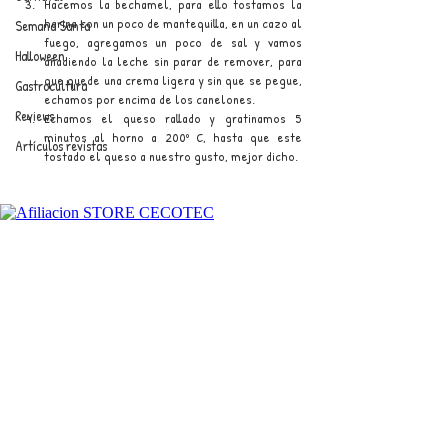
Hacemos la bechamel, para ello tostamos la 
harina con un poco de mantequilla, en un cazo al 
Semana Santa
fuego, agregamos un poco de sal y vamos 
Halloween
añadiendo la leche sin parar de remover, para 
que quede una crema ligera y sin que se pegue, 
Gastrocultura
echamos por encima de los canelones.
Reviews
Echamos el queso rallado y gratinamos 5 
minutos al horno a 200º C, hasta que este 
Artículos revistas
tostado el queso a nuestro gusto, mejor dicho.