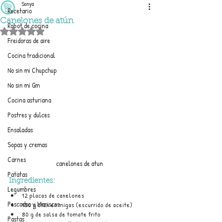
Sonya
Recetario
Canelones de atún
Robot de cocina
Obtuvo NaN de 5 estrellas.
Freidoras de aire
Cocina tradicional
No sin mi Chupchup
No sin mi Gm
Cocina asturiana
Postres y dulces
Ensaladas
Sopas y cremas
Carnes
canelones de atun
Patatas
Ingredientes:
Legumbres
12 placas de canelones
Pescados y Mariscos
150 g atún en migas (escurrido de aceite)
80 g de salsa de tomate frito
Pastas