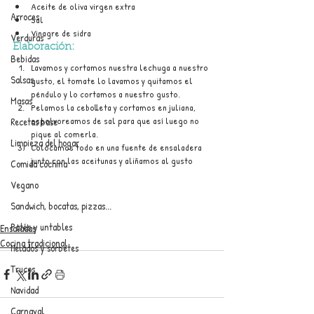
Aceite de oliva virgen extra
Arroces
Sal
Vinagre de sidra
Verduras
Elaboración:
Bebidas
Lavamos y cortamos nuestra lechuga a nuestro 
Salsas
gusto, el tomate lo lavamos y quitamos el 
péndulo y lo cortamos a nuestro gusto.
Masas
Pelamos la cebolleta y cortamos en juliana, 
espolvoreamos de sal para que así luego no 
Recetas base
pique al comerla.
Limpieza del hogar
Colocamos todo en una fuente de ensaladera 
junto con las aceitunas y aliñamos al gusto
Comida cochina
Vegano
Sandwich, bocatas, pizzas...
Patés y untables
Ensaladas
Cocina tradicional
Helados y sorbetes
Trucos
Navidad
Carnaval