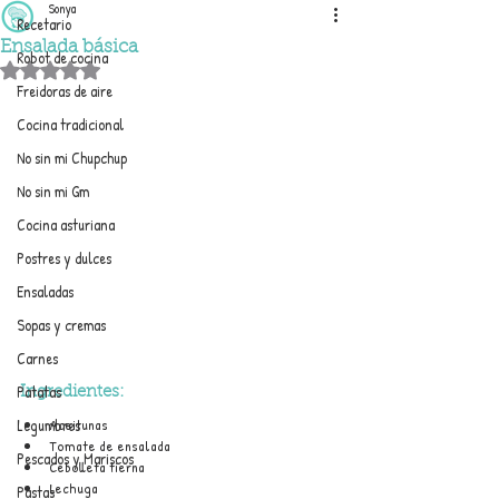
Sonya
Recetario
Ensalada básica
Robot de cocina
Obtuvo NaN de 5 estrellas.
Freidoras de aire
Cocina tradicional
No sin mi Chupchup
No sin mi Gm
Cocina asturiana
Postres y dulces
Ensaladas
Sopas y cremas
Carnes
Patatas
Ingredientes:
Legumbres
Aceitunas
Tomate de ensalada
Pescados y Mariscos
Cebolleta tierna
Lechuga
Pastas