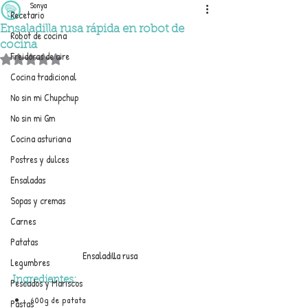
Sonya
Recetario
Ensaladilla rusa rápida en robot de
Robot de cocina
cocina
Freidoras de aire
Obtuvo NaN de 5 estrellas.
Cocina tradicional
No sin mi Chupchup
No sin mi Gm
Cocina asturiana
Postres y dulces
Ensaladas
Sopas y cremas
Carnes
Patatas
Ensaladilla rusa
Legumbres
Ingredientes:
Pescados y Mariscos
600g de patata
Pastas