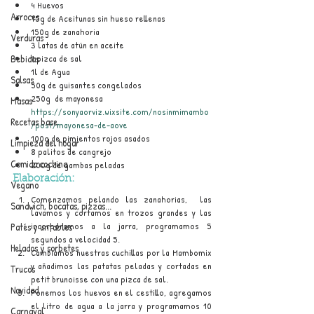
4 Huevos
Arroces
75g de Aceitunas sin hueso rellenas
150g de zanahoria
Verduras
3 latas de atún en aceite
Bebidas
1 pizca de sal
1l de Agua
Salsas
50g de guisantes congelados
250g  de mayonesa  
Masas
https://sonyaorviz.wixsite.com/nosinmimambo
Recetas base
/post/mayonesa-de-aove
100g de pimientos rojos asados
Limpieza del hogar
8 palitos de cangrejo
Comida cochina
200g de gambas peladas
Elaboración:
Vegano
Comenzamos pelando las zanahorias,  las 
Sandwich, bocatas, pizzas...
lavamos y cortamos en trozos grandes y las 
incorporamos a la jarra, programamos 5 
Patés y untables
segundos a velocidad 5.
Helados y sorbetes
Cambiamos nuestras cuchillas por la Mambomix 
y añadimos las patatas peladas y cortadas en 
Trucos
petit brunoisse con una pizca de sal.
Navidad
Ponemos los huevos en el cestillo, agregamos 
el litro de agua a la jarra y programamos 10 
Carnaval