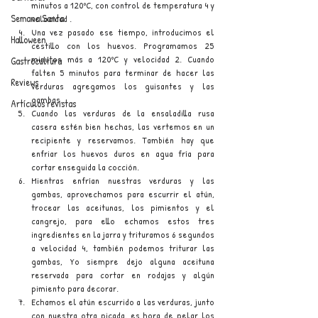
minutos a 120ºC, con control de temperatura 4 y 
Semana Santa
velocidad .
Una vez pasado ese tiempo, introducimos el 
Halloween
cestillo con los huevos. Programamos 25 
minutos más a 120ºC y velocidad 2. Cuando 
Gastrocultura
falten 5 minutos para terminar de hacer las 
Reviews
verduras agregamos los guisantes y las 
gambas.
Artículos revistas
Cuando las verduras de la ensaladilla rusa 
casera estén bien hechas, las vertemos en un 
recipiente y reservamos. También hay que 
enfriar los huevos duros en agua fría para 
cortar enseguida la cocción.
Mientras enfrían nuestras verduras y las 
gambas, aprovechamos para escurrir el atún, 
trocear las aceitunas, los pimientos y el 
cangrejo, para ello echamos estos tres 
ingredientes en la jarra y trituramos 6 segundos 
a velocidad 4, también podemos triturar las 
gambas, Yo siempre dejo alguna aceituna 
reservada para cortar en rodajas y algún 
pimiento para decorar.
Echamos el atún escurrido a las verduras, junto 
con nuestra otra picada, es hora de pelar los 