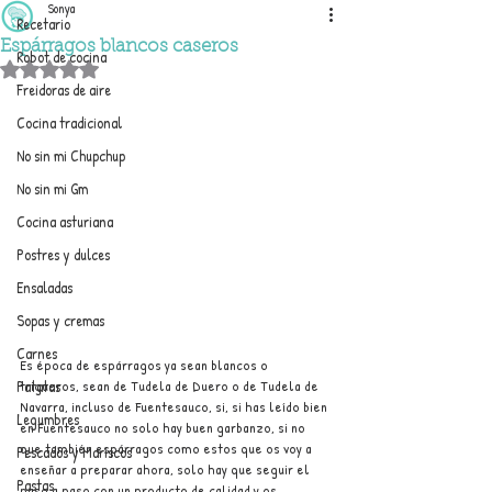
Sonya
Recetario
Espárragos blancos caseros
Robot de cocina
Obtuvo NaN de 5 estrellas.
Freidoras de aire
Cocina tradicional
No sin mi Chupchup
No sin mi Gm
Cocina asturiana
Postres y dulces
Ensaladas
Sopas y cremas
Carnes
Es época de espárragos ya sean blancos o 
Patatas
trigueros, sean de Tudela de Duero o de Tudela de 
Navarra, incluso de Fuentesauco, si, si has leído bien 
Legumbres
en Fuentesauco no solo hay buen garbanzo, si no 
que también espárragos como estos que os voy a 
Pescados y Mariscos
enseñar a preparar ahora, solo hay que seguir el 
Pastas
paso a paso con un producto de calidad y os 