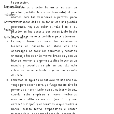
la sensación. 
Semana Santa
Comenzamos a pelar lo mejor es usar un 
pelador (cuchillo de aprovechamiento) el que 
Halloween
usamos para las zanahorias o patatas, pero 
Gastrocultura
ante la necesidad de no tener, con una puntilla 
podremos, hay que pelar el tallo bien, si el 
Reviews
pelador es fino pasarlo dos veces justo hasta 
llegar a la yema no le cortéis ni peléis la yema.
Artículos revistas
La mejor forma de cocer los espárragos 
blancos es haciendo un atado con los 
espárragos, es decir los apilamos y hacemos 
un manojo todos en la misma dirección y con un 
hilo de bramante o goma elástica hacemos un 
manojo y cocerlos de pie en una olla alta 
cubiertos con agua hasta la yema, que es más 
delicada. 
Echamos el agua en la cazuela, yo uso una que 
tengo para cocer pasta, y a fuego medio alto la 
ponemos a hervir junto con el azúcar y la sal, 
cuando esta empieza e hervir metemos 
nuestro atadillo en vertical (ver foto y me 
entendéis mejor) y esperamos a que vuelva a 
hervir, cuando hierva empezamos a contar 
minutos de 12 a 15 dependiendo del grosor del 