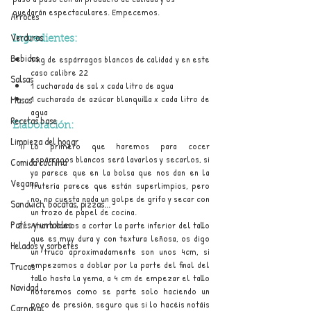
quedarán espectaculares. Empecemos.
Arroces
Verduras
Ingredientes:
Bebidas
1 kg de espárragos blancos de calidad y en este 
caso calibre 22 
Salsas
1 cucharada de sal x cada litro de agua
1 cucharada de azúcar blanquilla x cada litro de 
Masas
agua
Recetas base
Elaboración:
Limpieza del hogar
Lo primero que haremos para cocer 
espárragos blancos será lavarlos y secarlos, si 
Comida cochina
ya parece que en la bolsa que nos dan en la 
Vegano
frutería parece que están superlimpios, pero 
no, no cuesta nada un golpe de grifo y secar con 
Sandwich, bocatas, pizzas...
un trozo de papel de cocina.
Patés y untables
Ahora vamos a cortar la parte inferior del tallo 
que es muy dura y con textura leñosa, os digo 
Helados y sorbetes
un truco aproximadamente son unos 4cm, si 
empezamos a doblar por la parte del final del 
Trucos
tallo hasta la yema, a 4 cm de empezar el tallo 
Navidad
notaremos como se parte solo haciendo un 
poco de presión, seguro que si lo hacéis notáis 
Carnaval