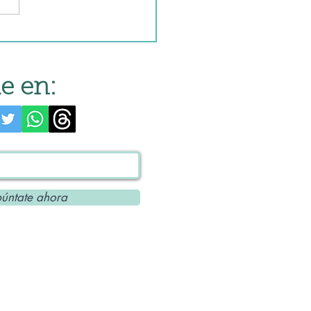
entos asados
e en:
úntate ahora