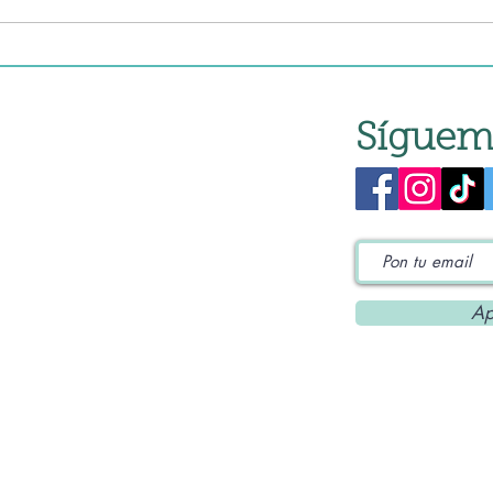
vinagre de Módena
pimi
Síguem
Ap