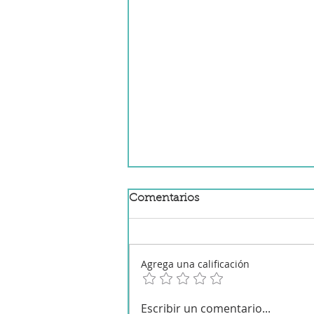
Comentarios
Agrega una calificación
Ensalada de tomate con
Escribir un comentario...