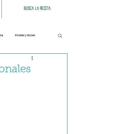
Busca la receta
ana
Postres y dulces
Verduras
Bebidas
ionales
Patés y untables