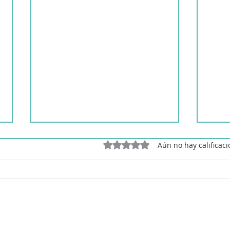
Obtuvo 0 de 5 estrellas.
Aún no hay calificac
Ensalada de tomate con
Boca