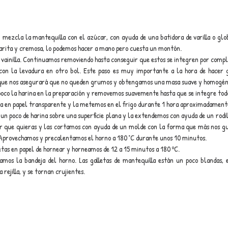
mezcla la mantequilla con el azúcar, con ayuda de una batidora de varilla o glo
arita y cremosa, lo podemos hacer a mano pero cuesta un montón. 
 vainilla. Continuamos removiendo hasta conseguir que estos se integren por comp
con la levadura en otro bol. Este paso es muy importante a la hora de hacer ga
 que nos asegurará que no queden grumos y obtengamos una masa suave y homogén
oco la harina en la preparación y removemos suavemente hasta que se integre tod
 en papel transparente y la metemos en el frigo durante 1 hora aproximadament
n poco de harina sobre una superficie plana y la extendemos con ayuda de un rodill
r que quieras y las cortamos con ayuda de un molde con la forma que más nos gus
 Aprovechamos y precalentamos el horno a 180 °C durante unos 10 minutos.
tas en papel de hornear y horneamos de 12 a 15 minutos a 180 ºC.
camos la bandeja del horno. Las galletas de mantequilla están un poco blandas, 
 rejilla, y se tornan crujientes.