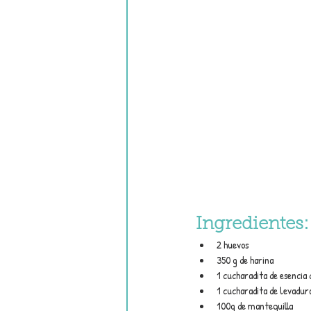
Ingredientes:
2 huevos
350 g de harina
1 cucharadita de esencia d
1 cucharadita de levadur
100g de mantequilla