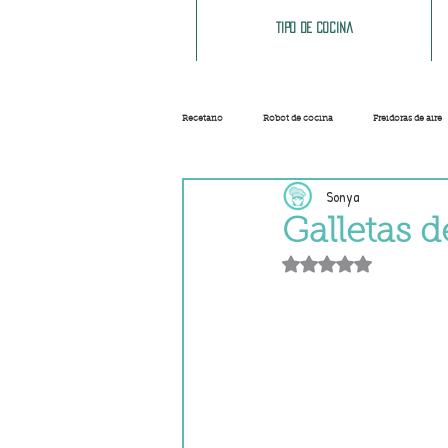
Tipo de cocina
Recetario
Robot de cocina
Freidoras de aire
Sonya
Ensaladas
Sopas y cremas
Carnes
Galletas d
Obtuvo NaN de 5 e
Salsas
Masas
Recetas base
Helados y sorbetes
Trucos
Navidad