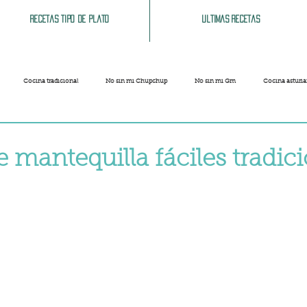
Recetas tipo de plato
Ultimas recetas
Cocina tradicional
No sin mi Chupchup
No sin mi Gm
Cocina asturi
Patatas
Legumbres
Pescados y Mariscos
Pastas
Arroces
e mantequilla fáciles tradic
strellas.
Limpieza del hogar
Comida cochina
Vegano
Sandwich, bocatas, pizzas...
Carnaval
Semana Santa