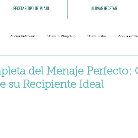
Recetas tipo de plato
Ultimas recetas
Cocina tradicional
No sin mi Chupchup
No sin mi Gm
Cocina asturi
Patatas
Legumbres
Pescados y Mariscos
Pastas
Arroces
leta del Menaje Perfecto:
e su Recipiente Ideal
Limpieza del hogar
Comida cochina
Vegano
Sandwich, bocatas, pizzas...
strellas.
Carnaval
Semana Santa