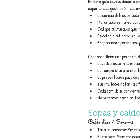
En esta guía revolucionaria ap
experiencias gastronómicas m
La ciencia detrás de cada
Materiales estratégicos
Códigos culturales que r
Psicología del color en la
Proporciones perfectas q
Cada sopa tiene una personalid
Los sabores se intensifi
La temperatura se manti
La presentación pasa de 
Tus invitados notan la di
Cada comida se conviert
No necesitas cambiar toda
Sopas y caldo
Caldo claro / Consomé
Taza de consomé: Porcel
Plato base: Siempre acom