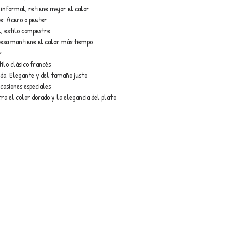
informal, retiene mejor el calor
e: Acero o pewter
, estilo campestre
uesa mantiene el calor más tiempo
o
tilo clásico francés
da: Elegante y del tamaño justo
casiones especiales
ra el color dorado y la elegancia del plato