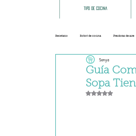
Tipo de cocina
Recetario
Robot de cocina
Freidoras de aire
Sonya
Ensaladas
Sopas y cremas
Carnes
Guía Comp
Sopa Tien
Salsas
Masas
Recetas base
Obtuvo NaN de 5 e
Helados y sorbetes
Trucos
Navidad