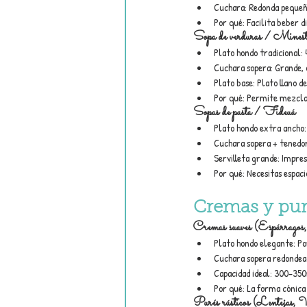
Cuchara: Redonda pequeñ
Por qué: Facilita beber
Sopa de verduras / Minest
Plato hondo tradicional:
Cuchara sopera: Grande, 
Plato base: Plato llano d
Por qué: Permite mezclar
Sopas de pasta / Fideuá
Plato hondo extra ancho
Cuchara sopera + tenedor
Servilleta grande: Impres
Por qué: Necesitas espaci
Cremas y pur
Cremas suaves (Espárragos
Plato hondo elegante: Po
Cuchara sopera redondea
Capacidad ideal: 300-35
Por qué: La forma cónica
Purés rústicos (Lentejas, 