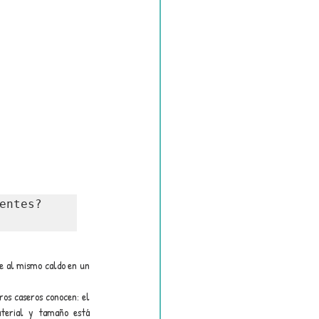
ntes? 
 al mismo caldo en un 
os caseros conocen: el 
terial y tamaño está 