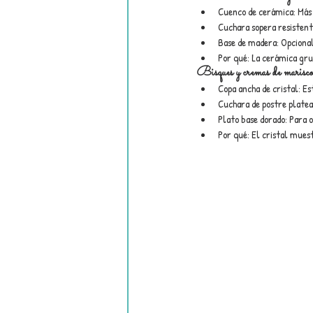
Cuenco de cerámica: Más 
Cuchara sopera resistent
Base de madera: Opcional
Por qué: La cerámica gr
Bisques y cremas de marisc
Copa ancha de cristal: Es
Cuchara de postre platea
Plato base dorado: Para o
Por qué: El cristal muest