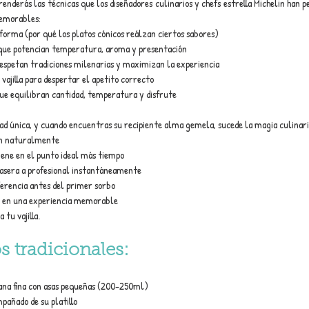
renderás las técnicas que los diseñadores culinarios y chefs estrella Michelin han p
emorables:
 forma (por qué los platos cónicos reálzan ciertos sabores)
 que potencian temperatura, aroma y presentación
espetan tradiciones milenarias y maximizan la experiencia
 vajilla para despertar el apetito correcto
ue equilibran cantidad, temperatura y disfrute
ad única, y cuando encuentras su recipiente alma gemela, sucede la magia culinari
can naturalmente
ene en el punto ideal más tiempo
casera a profesional instantáneamente
ferencia antes del primer sorbo
e en una experiencia memorable
 tu vajilla.
s tradicionales:
ana fina con asas pequeñas (200-250ml)
pañado de su platillo