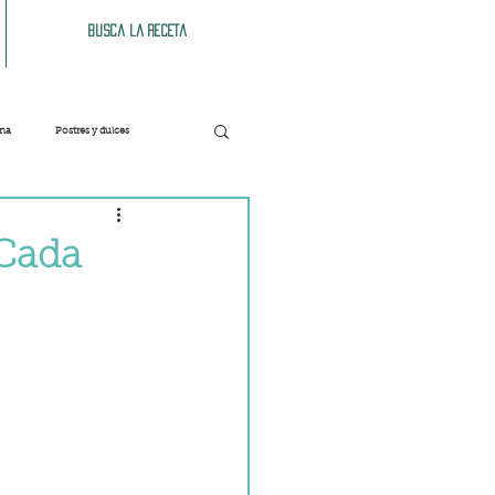
Busca la receta
ana
Postres y dulces
Verduras
Bebidas
 Cada
Patés y untables