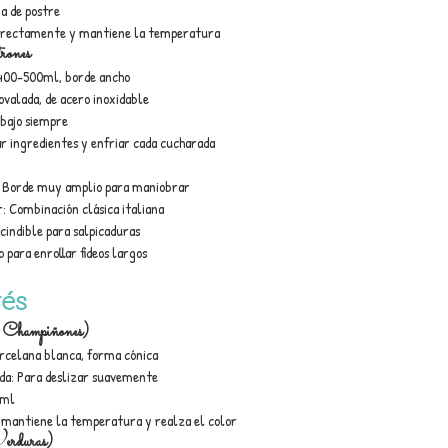
a de postre
 directamente y mantiene la temperatura
rones
 400-500ml, borde ancho
ovalada, de acero inoxidable
ebajo siempre
 ingredientes y enfriar cada cucharada
: Borde muy amplio para maniobrar
: Combinación clásica italiana
cindible para salpicaduras
o para enrollar fideos largos
és
, Champiñones)
rcelana blanca, forma cónica
da: Para deslizar suavemente
0ml
 mantiene la temperatura y realza el color
Verduras)