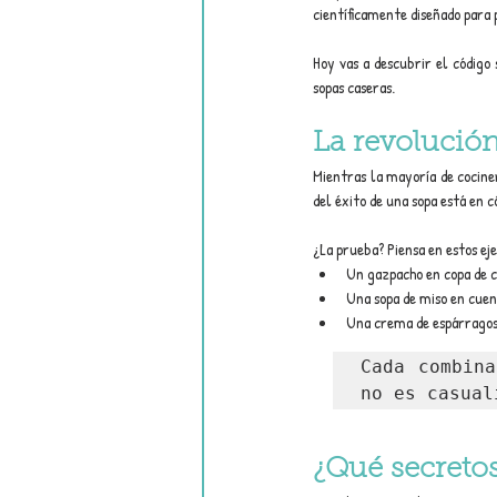
científicamente diseñado para 
Hoy vas a descubrir el código
sopas caseras.
La revolución
Mientras la mayoría de cocine
del éxito de una sopa está en c
¿La prueba? Piensa en estos ej
Un gazpacho en copa de cr
Una sopa de miso en cuen
Una crema de espárragos 
Cada combina
no es casual
¿Qué secreto