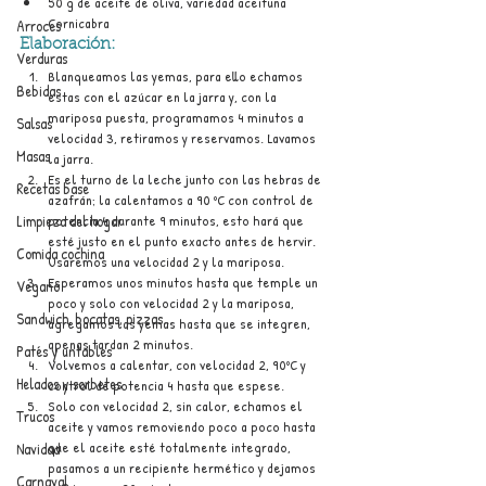
50 g de aceite de oliva, variedad aceituna 
Cornicabra
Arroces
Elaboración:
Verduras
Blanqueamos las yemas, para ello echamos 
Bebidas
estas con el azúcar en la jarra y, con la 
mariposa puesta, programamos 4 minutos a 
Salsas
velocidad 3, retiramos y reservamos. Lavamos 
Masas
la jarra.
Es el turno de la leche junto con las hebras de 
Recetas base
azafrán; la calentamos a 90 ºC con control de 
potencia 4 durante 9 minutos, esto hará que 
Limpieza del hogar
esté justo en el punto exacto antes de hervir. 
Comida cochina
Usaremos una velocidad 2 y la mariposa.
Esperamos unos minutos hasta que temple un 
Vegano
poco y solo con velocidad 2 y la mariposa, 
Sandwich, bocatas, pizzas...
agregamos las yemas hasta que se integren, 
apenas tardan 2 minutos.
Patés y untables
Volvemos a calentar, con velocidad 2, 90ºC y 
Helados y sorbetes
control de potencia 4 hasta que espese.
Solo con velocidad 2, sin calor, echamos el 
Trucos
aceite y vamos removiendo poco a poco hasta 
que el aceite esté totalmente integrado, 
Navidad
pasamos a un recipiente hermético y dejamos 
Carnaval