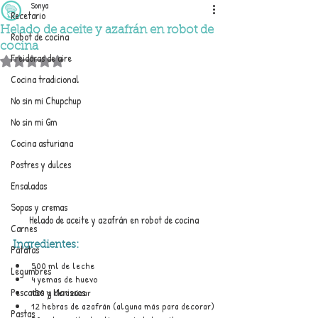
Sonya
Recetario
Helado de aceite y azafrán en robot de
Robot de cocina
cocina
Freidoras de aire
Obtuvo NaN de 5 estrellas.
Cocina tradicional
No sin mi Chupchup
No sin mi Gm
Cocina asturiana
Postres y dulces
Ensaladas
Sopas y cremas
Helado de aceite y azafrán en robot de cocina
Carnes
Ingredientes:
Patatas
500 ml de leche
Legumbres
4 yemas de huevo
Pescados y Mariscos
150 g de azúcar
12 hebras de azafrán (alguna más para decorar)
Pastas