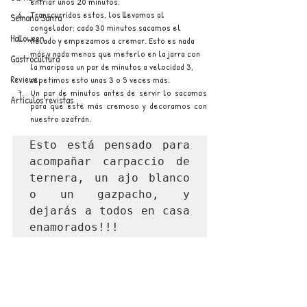
enfriar unos 20 minutos.
Transcurridos estos, los llevamos al 
Semana Santa
congelador; cada 30 minutos sacamos el 
Halloween
helado y empezamos a cremar. Esto es nada 
más y nada menos que meterlo en la jarra con 
Gastrocultura
la mariposa un par de minutos a velocidad 3, 
Reviews
repetimos esto unas 3 o 5 veces más.
Un par de minutos antes de servir lo sacamos 
Artículos revistas
para que esté más cremoso y decoramos con 
nuestro azafrán.
Esto está pensado para 
acompañar carpaccio de 
ternera, un ajo blanco 
o un gazpacho, y 
dejarás a todos en casa 
enamorados!!!