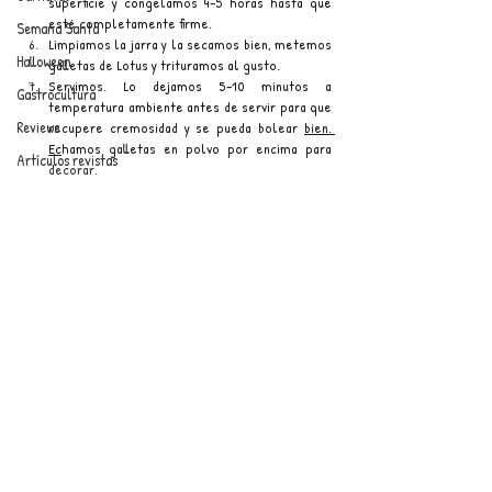
superficie y congelamos 4–5 horas hasta que 
esté completamente firme.
Semana Santa
Limpiamos la jarra y la secamos bien, metemos 
Halloween
galletas de Lotus y trituramos al gusto.
Servimos. Lo dejamos 5–10 minutos a 
Gastrocultura
temperatura ambiente antes de servir para que 
Reviews
recupere cremosidad y se pueda bolear 
bien. 
Ec
hamos galletas en polvo por encima para 
Artículos revistas
decorar.