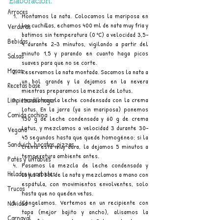
Elaboración:
Arroces
Montamos la nata. Colocamos la mariposa en 
las cuchillas, echamos 400 ml de nata muy fría y 
Verduras
batimos sin temperatura (0 ºC) a velocidad 3,5–
Bebidas
4 durante 2–3 minutos, vigilando a partir del 
minuto 1,5 y parando en cuanto haga picos 
Salsas
suaves para que no se corte.
Masas
Reservamos la nata montada. Sacamos la nata a 
un bol grande y la dejamos en la nevera 
Recetas base
mientras preparamos la mezcla de Lotus.
Mezclamos la leche condensada con la crema 
Limpieza del hogar
Lotus. En la jarra (ya sin mariposa) ponemos 
Comida cochina
150 g de leche condensada y 60 g de crema 
Lotus, y mezclamos a velocidad 3 durante 30–
Vegano
45 segundos hasta que quede homogéneo; si la 
Sandwich, bocatas, pizzas...
crema está muy dura, la dejamos 5 minutos a 
temperatura ambiente antes.
Patés y untables
Pasamos la mezcla de leche condensada y 
Helados y sorbetes
Lotus al bol de la nata y mezclamos a mano con 
espátula, con movimientos envolventes, solo 
Trucos
hasta que no queden vetas.
Congelamos. Vertemos en un recipiente con 
Navidad
tapa (mejor bajito y ancho), alisamos la 
Carnaval