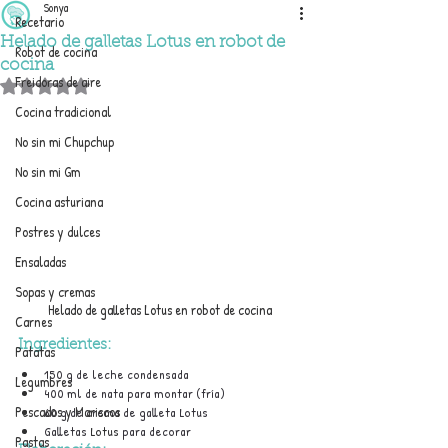
Sonya
Recetario
Helado de galletas Lotus en robot de
Robot de cocina
cocina
Freidoras de aire
Obtuvo NaN de 5 estrellas.
Cocina tradicional
No sin mi Chupchup
No sin mi Gm
Cocina asturiana
Postres y dulces
Ensaladas
Sopas y cremas
Helado de galletas Lotus en robot de cocina
Carnes
Ingredientes:
Patatas
150 g de leche condensada
Legumbres
400 ml de nata para montar (fría)
Pescados y Mariscos
60 g de crema de galleta Lotus
Galletas 
Lotus
 para decorar
Pastas