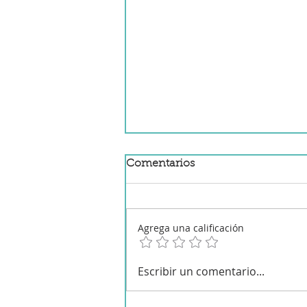
Comentarios
Agrega una calificación
Ensalada de tomate con
Escribir un comentario...
vinagre