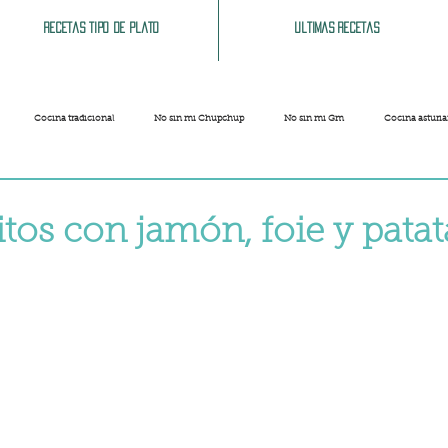
Recetas tipo de plato
Ultimas recetas
Cocina tradicional
No sin mi Chupchup
No sin mi Gm
Cocina asturi
Patatas
Legumbres
Pescados y Mariscos
Pastas
Arroces
tos con jamón, foie y patat
strellas.
Limpieza del hogar
Comida cochina
Vegano
Sandwich, bocatas, pizzas...
Carnaval
Semana Santa