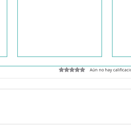
Obtuvo 0 de 5 estrellas.
Aún no hay calificac
Ensalada de tomate con
Boca
vinagre de Módena
pimi