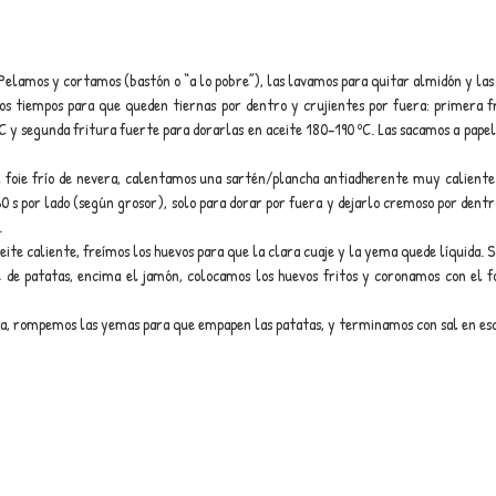
Pelamos y cortamos (bastón o “a lo pobre”), las lavamos para quitar almidón y la
os tiempos para que queden tiernas por dentro y crujientes por fuera: primera fr
ºC y segunda fritura fuerte para dorarlas en aceite 180–190 ºC. Las sacamos a pape
l foie frío de nevera, calentamos una sartén/plancha antiadherente muy calient
0 s por lado (según grosor), solo para dorar por fuera y dejarlo cremoso por dentr
.
eite caliente, freímos los huevos para que la clara cuaje y la yema quede líquida. S
 de patatas, encima el jamón, colocamos los huevos fritos y coronamos con el fo
sa, rompemos las yemas para que empapen las patatas, y terminamos con sal en es