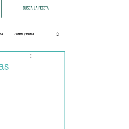
Busca la receta
ana
Postres y dulces
Verduras
Bebidas
as
Patés y untables