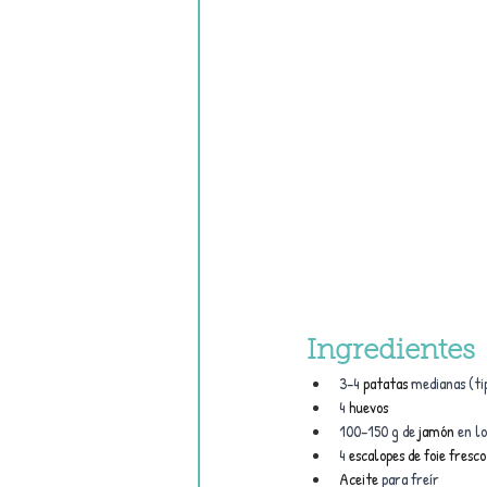
Ingredientes
3–4 
patatas
 medianas (ti
4 
huevos
100–150 g de 
jamón
 en l
4 
escalopes de foie fresco
Aceite
 para freír