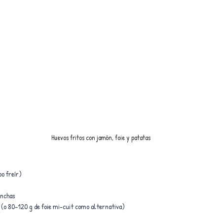
Huevos fritos con jamón, foie y patatas
po freír)
onchas
 (o 80–120 g de foie mi-cuit como alternativa)