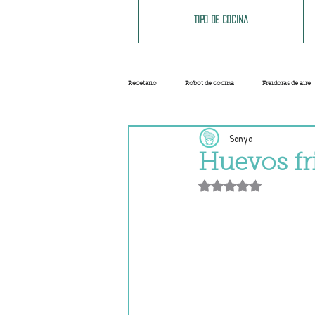
Tipo de cocina
Recetario
Robot de cocina
Freidoras de aire
Sonya
Ensaladas
Sopas y cremas
Carnes
Huevos fri
Obtuvo NaN de 5 e
Salsas
Masas
Recetas base
Helados y sorbetes
Trucos
Navidad