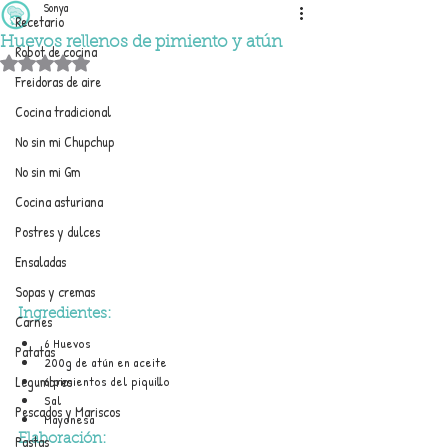
Sonya
Recetario
Huevos rellenos de pimiento y atún
Robot de cocina
Obtuvo NaN de 5 estrellas.
Freidoras de aire
Cocina tradicional
No sin mi Chupchup
No sin mi Gm
Cocina asturiana
Postres y dulces
Ensaladas
Sopas y cremas
Ingredientes:
Carnes
6 Huevos
Patatas
200g de atún en aceite
Legumbres
6 pimientos del piquillo
Sal
Pescados y Mariscos
Mayonesa
Pastas
Elaboración: