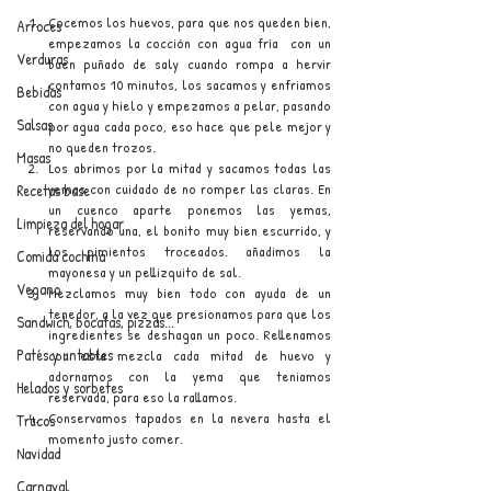
Cocemos los huevos, para que nos queden bien, 
Arroces
empezamos la cocción con agua fría  con un 
Verduras
buen puñado de saly cuando rompa a hervir 
contamos 10 minutos, los sacamos y enfriamos 
Bebidas
con agua y hielo y empezamos a pelar, pasando 
Salsas
por agua cada poco, eso hace que pele mejor y 
no queden trozos.
Masas
Los abrimos por la mitad y sacamos todas las 
yemas con cuidado de no romper las claras. En 
Recetas base
un cuenco aparte ponemos las yemas, 
Limpieza del hogar
reservando una, el bonito muy bien escurrido, y 
los pimientos troceados. añadimos la 
Comida cochina
mayonesa y un pellizquito de sal.
Vegano
Mezclamos muy bien todo con ayuda de un 
tenedor, a la vez que presionamos para que los 
Sandwich, bocatas, pizzas...
ingredientes se deshagan un poco. Rellenamos 
Patés y untables
con esta mezcla cada mitad de huevo y 
adornamos con la yema que teniamos 
Helados y sorbetes
reservada, para eso la rallamos.
Conservamos tapados en la nevera hasta el 
Trucos
momento justo comer.
Navidad
Carnaval