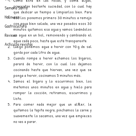
Como está en las rocas, y come algas, 
presentan bastante suciedad, con lo cual hay 
Semana Santa
que dedicar un tiempo a limpiarlos bien. Para 
Halloween
eso los ponemos primero 30 minutos a remojo 
con agua bien salada, una vez pasados esos 30 
Gastrocultura
minutos quitamos esa agua y vamos lavándolos 
Reviews
en agua en un bol, removiendo y cambiando el 
agua cada poco, hasta que está transparente
Artículos revistas
Luego ponemos agua a hervir con 70 g de sal 
gorda por cada litro de agua.
Cuando rompa a hervir echamos los bígaros, 
parará de hervir, con lo cual los dejamos 
cocinando hasta que hiervan, una vez que se 
ponga a hervir, cocinamos 5 minutos más.
Samos el bígaro y lo escurrimos bien, los 
metemos unos minutos en agua y hielo para 
romper la cocción, retiramos, escurrimos y 
listo.
Para comer nada mejor que un alfiler, le 
quitamos la tapita negra, pinchamos la carne y 
suavemente lo sacamos, una vez que empieces 
no vas a parar.