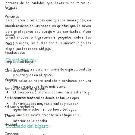
enteras de la cantidad que llevas si no miras al 
Arroces
plato.
Verduras
Se adhieren a las rocas que quedan sumergidas, en 
Bebidas
los resquicios de las peñas, en grietas que le sirven 
para protegerse del oleaje y las corrientes. Viven 
Salsas
arrastrándose o ligeramente pegados sobre las 
rocas o algas, las cuales son su alimento, digo las 
Masas
algas, ¡no las rocas, eh! jeje.
Recetas base
Características:
Limpieza del hogar
Su concha es dura, en forma de espiral, ovalada 
Comida cochina
y puntiaguda en el ápice.
Vegano
Su color es negro azulado o parduzco, con una 
banda espiral de tono más claro.
Sandwich, bocatas, pizzas...
El cuerpo es cilíndrico, con una nariz saliente y 
Patés y untables
con dos tentáculos donde están los ojos.
Son moluscos muy resistentes y pueden 
Helados y sorbetes
aguantar mucho tiempo fuera del agua.
Cuando se siente atacado se refugia en el 
Trucos
interior de la concha.
Navidad
Cocinado del bígaro:
Carnaval