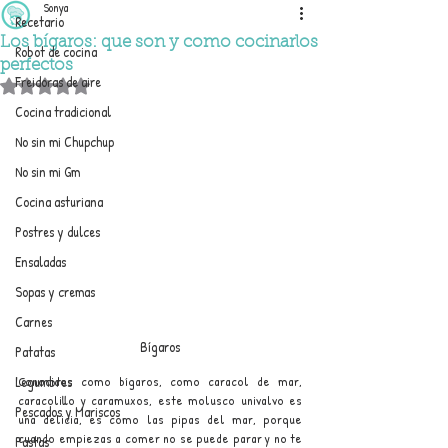
Sonya
Recetario
Los bígaros: que son y como cocinarlos
Robot de cocina
perfectos
Freidoras de aire
Obtuvo NaN de 5 estrellas.
Cocina tradicional
No sin mi Chupchup
No sin mi Gm
Cocina asturiana
Postres y dulces
Ensaladas
Sopas y cremas
Carnes
Bígaros
Patatas
Legumbres
Conocidos como bígaros, como caracol de mar, 
caracolillo y caramuxos, este molusco univalvo es 
Pescados y Mariscos
una delicia, es como las pipas del mar, porque 
cuando empiezas a comer no se puede parar y no te 
Pastas