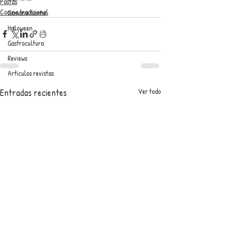
Pastas
Cocina tradicional
Semana Santa
Halloween
Gastrocultura
Reviews
Artículos revistas
Entradas recientes
Ver todo