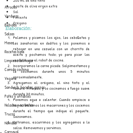
200 ml de vino tinto
Aceite de oliva virgen extra
Arroces
Sal
Verduras
Pimienta
Orégano
Bebidas
Elaboración:
Salsas
Pelamos y picamos los ajos, las cebolletas y 
Masas
las zanahorias en daditos y los ponemos a 
rehogar en una cazuela con un chorrito de 
Recetas base
aceite y pochamos todo; yo para picar las 
verduras uso el robot de cocina.
Limpieza del hogar
Incorporamos la carne picada. Salpimentamos y 
Comida cochina
la cocinamos durante unos 5 minutos 
aproximadamente.
Vegano
Agregamos el orégano, el vino tinto y el 
Sandwich, bocatas, pizzas...
tomate triturado, y lo cocinamos a fuego suave 
durante 30 minutos.
Patés y untables
Ponemos agua a calentar. Cuando empiece a 
Helados y sorbetes
hervir, añadimos los macarrones y los cocemos 
durante el tiempo que indique el paquete. 
Trucos
Sazonamos. 
Retiramos, escurrimos y los agregamos a la 
Navidad
salsa. Removemos y servimos.
Carnaval