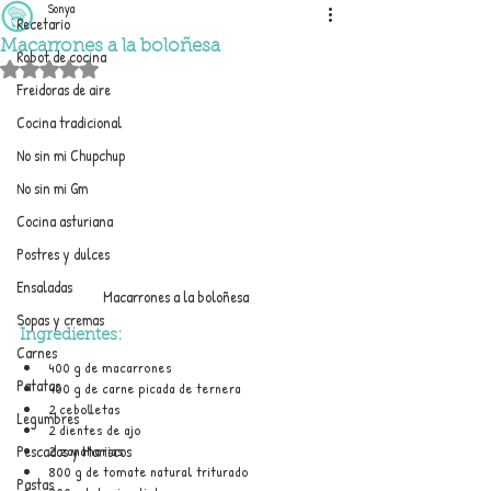
Sonya
Recetario
Macarrones a la boloñesa
Robot de cocina
Obtuvo NaN de 5 estrellas.
Freidoras de aire
Cocina tradicional
No sin mi Chupchup
No sin mi Gm
Cocina asturiana
Postres y dulces
Ensaladas
Macarrones a la boloñesa
Sopas y cremas
Ingredientes:
Carnes
400 g de macarrones
Patatas
400 g de carne picada de ternera
2 cebolletas
Legumbres
2 dientes de ajo
2 zanahorias
Pescados y Mariscos
800 g de tomate natural triturado
Pastas