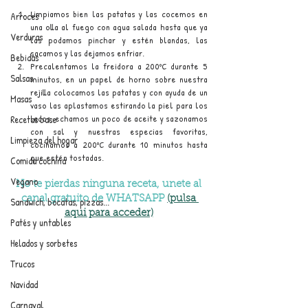
Limpiamos bien las patatas y las cocemos en 
Arroces
una olla al fuego con agua salada hasta que ya 
Verduras
las podamos pinchar y estén blandas, las 
sacamos y las dejamos enfriar.
Bebidas
Precalentamos la freidora a 200ºC durante 5 
Salsas
minutos, en un papel de horno sobre nuestra 
rejilla colocamos las patatas y con ayuda de un 
Masas
vaso las aplastamos estirando la piel para los 
lados, echamos un poco de aceite y sazonamos 
Recetas base
con sal y nuestras especias favoritas, 
Limpieza del hogar
cocinamos a 200ºC durante 10 minutos hasta 
que estén tostadas.
Comida cochina
Vegano
No te pierdas ninguna receta, unete al 
canal gratuito de WHATSAPP 
(pulsa 
Sandwich, bocatas, pizzas...
aqui para acceder)
Patés y untables
Helados y sorbetes
Trucos
Navidad
Carnaval