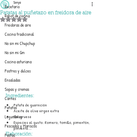
Sonya
Recetario
Patatas al puñetazo en freidora de aire
Robot de cocina
Obtuvo NaN de 5 estrellas.
Freidoras de aire
Cocina tradicional
No sin mi Chupchup
No sin mi Gm
Cocina asturiana
Postres y dulces
Ensaladas
Sopas y cremas
Ingredientes:
Carnes
Patata de guarnición
Patatas
Aceite de oliva virgen extra
Legumbres
Sal gruesa
Especies al gusto: Romero, tomillo, pimentón, 
Pescados y Mariscos
pimienta....
Pastas
Elaboración: