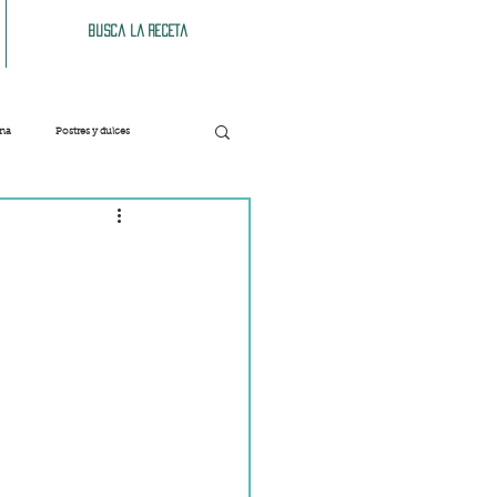
Busca la receta
ana
Postres y dulces
Verduras
Bebidas
Patés y untables