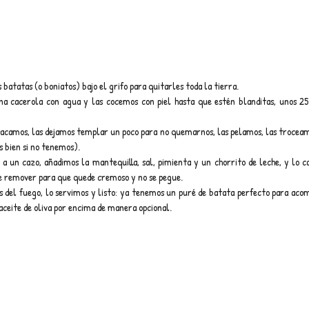
batatas (o boniatos) bajo el grifo para quitarles toda la tierra.
a cacerola con agua y las cocemos con piel hasta que estén blanditas, unos 2
 sacamos, las dejamos templar un poco para no quemarnos, las pelamos, las troceamo
s bien si no tenemos).
a un cazo, añadimos la mantequilla, sal, pimienta y un chorrito de leche, y lo c
e remover para que quede cremoso y no se pegue.
s del fuego, lo servimos y listo: ya tenemos un puré de batata perfecto para acom
aceite de oliva por encima de manera opcional.