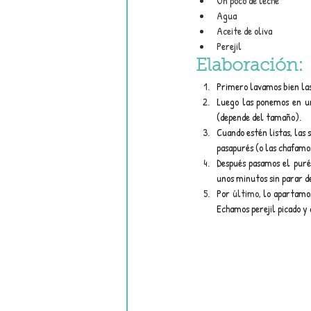
Un poco de leche
Agua
Aceite de oliva
Perejil 
Elaboración:
Primero lavamos bien las 
Luego las ponemos en un
(depende del tamaño).
Cuando estén listas, las
pasapurés (o las chafamo
Después pasamos el puré 
unos minutos sin parar d
Por 
último,
 lo apartamo
Echamos perejil picado y 