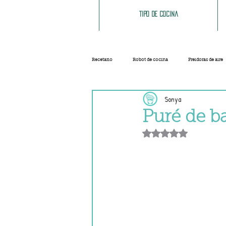
Tipo de cocina
Recetario
Robot de cocina
Freidoras de aire
Sonya
Ensaladas
Sopas y cremas
Carnes
Puré de b
Obtuvo NaN de 5 e
Salsas
Masas
Recetas base
Helados y sorbetes
Trucos
Navidad