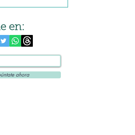
e en:
úntate ahora