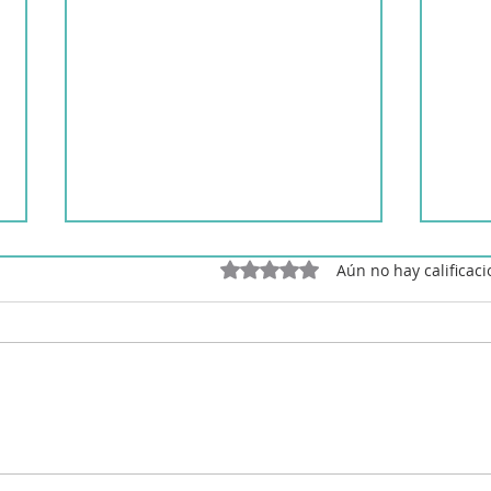
Obtuvo 0 de 5 estrellas.
Aún no hay calificac
Ensalada de tomate con
Ensa
vinagre
vin