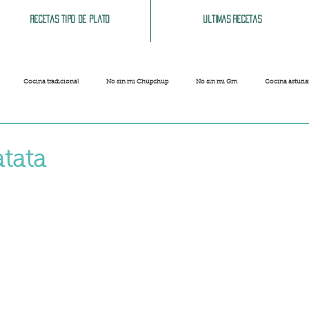
Recetas tipo de plato
Ultimas recetas
Cocina tradicional
No sin mi Chupchup
No sin mi Gm
Cocina asturi
Patatas
Legumbres
Pescados y Mariscos
Pastas
Arroces
atata
strellas.
Limpieza del hogar
Comida cochina
Vegano
Sandwich, bocatas, pizzas...
Carnaval
Semana Santa