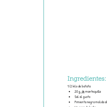
Ingredientes:
1/2 kilo de batata 
20 
g. de
 mantequilla
Sal al gusto
Pimienta negra molida a