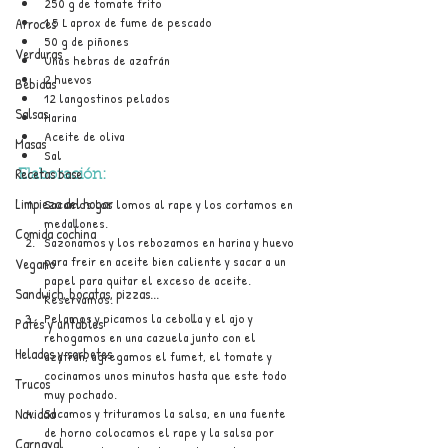
250 g de tomate frito
1,5 L aprox de fume de pescado
Arroces
50 g de piñones
Verduras
Unas hebras de azafrán
2 huevos
Bebidas
12 langostinos pelados
Salsas
Harina
Aceite de oliva
Masas
Sal
Recetas base
Elaboración:
Limpieza del hogar
Sacamos los lomos al rape y los cortamos en 
medallones.
Comida cochina
Sazonamos y los rebozamos en harina y huevo 
para freir en aceite bien caliente y sacar a un 
Vegano
papel para quitar el exceso de aceite. 
Sandwich, bocatas, pizzas...
Reservamos.
Pelamos y picamos la cebolla y el ajo y 
Patés y untables
rehogamos en una cazuela junto con el 
Helados y sorbetes
azafrán, agregamos el fumet, el tomate y 
cocinamos unos minutos hasta que este todo 
Trucos
muy pochado.
Navidad
Sacamos y trituramos la salsa, en una fuente 
de horno colocamos el rape y la salsa por 
Carnaval