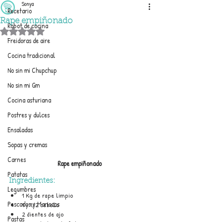
Sonya
Recetario
Rape empiñonado
Robot de cocina
Obtuvo NaN de 5 estrellas.
Freidoras de aire
Cocina tradicional
No sin mi Chupchup
No sin mi Gm
Cocina asturiana
Postres y dulces
Ensaladas
Sopas y cremas
Carnes
Rape empiñonado
Patatas
Ingredientes:
Legumbres
1 Kg de rape limpio
Pescados y Mariscos
1 y 1/2 cebolla
2 dientes de ajo
Pastas