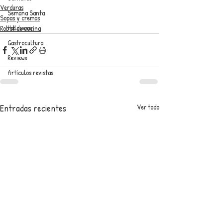
Verduras
Semana Santa
Sopas y cremas
Halloween
Robot de cocina
Gastrocultura
Reviews
Artículos revistas
Entradas recientes
Ver todo