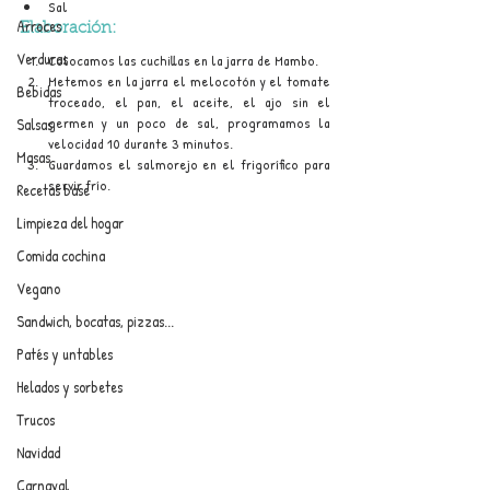
Sal
Arroces
Elaboración:
Verduras
Colocamos las cuchillas en la jarra de Mambo.
Metemos en la jarra el melocotón y el tomate 
Bebidas
troceado, el pan, el aceite, el ajo sin el 
germen y un poco de sal, programamos la 
Salsas
velocidad 10 durante 3 minutos.
Masas
Guardamos el salmorejo en el frigorífico para 
servir frío.
Recetas base
Limpieza del hogar
Comida cochina
Vegano
Sandwich, bocatas, pizzas...
Patés y untables
Helados y sorbetes
Trucos
Navidad
Carnaval