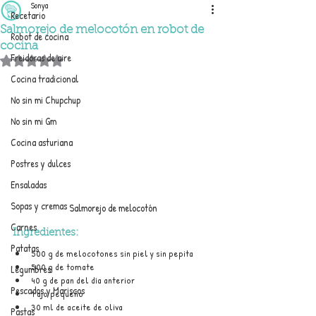
Sonya
Recetario
Salmorejo de melocotón en robot de
Robot de cocina
cocina
Freidoras de aire
Obtuvo NaN de 5 estrellas.
Cocina tradicional
No sin mi Chupchup
No sin mi Gm
Cocina asturiana
Postres y dulces
Ensaladas
Sopas y cremas
Salmorejo de melocotón
Carnes
Ingredientes:
Patatas
500 g de melocotones sin piel y sin pepita
500 g de tomate
Legumbres
40 g de pan del día anterior
Pescados y Mariscos
1 ajo pequeño
30 ml de aceite de oliva
Pastas