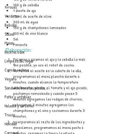
100 g de cebolla
Arroces
1 diente de ajo
Verduras
15 ml de aceite de oliva
300 ml de agua 
Bebidas
150 g de champiñones laminados
100 ml de vino blanco
Salsas
Sal
Masas
Pimienta
Elaboración:
Recetas base
Pelamos y picamos el ajo y la cebolla lo más 
Limpieza del hogar
fino posible, yo uso el robot de cocina.
Comida cochina
Vertemos el aceite en la cubeta de la olla, 
programamos el menú plancha durante 6 
Vegano
minutos, cuando alcance la temperatura 
Sandwich, bocatas, pizzas...
añadimos la cebolla, el tomate y el ajo picado, 
pochamos removiendo y cuando pasen 5 
Patés y untables
minutos agregamos las rodajas de chorizo, 
rehogamos 3 minutos agregamos los 
Helados y sorbetes
champiñones y el vino y cocinamos durante 5 
Trucos
minutos.
Incorporamos el resto de los ingredientes y 
Navidad
mezclamos, programamos el menú pasta 6 
Carnaval
minutos, cerramos la tapa y la válvula.