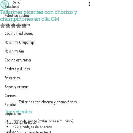
Sonya
Recetario
Tallarines picantes con chorizo y
Robot de cocina
champiñones en olla GM
Freidoras de aire
Obtuvo NaN de 5 estrellas.
Cocina tradicional
No sin mi Chupchup
No sin mi Gm
Cocina asturiana
Postres y dulces
Ensaladas
Sopas y cremas
Carnes
Tallarines con chorizo y champiñones
Patatas
Ingredientes:
Legumbres
200 g de pasta (tallarines en mi caso)
Pescados y Mariscos
120 g rodajas de chorizo
Pastas
100 g de tomate natural