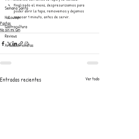
Finalizado el menú, despresurizamos para 
Semana Santa
poder abrir la tapa, removemos y dejamos 
reposar 1 minuto, antes de servir.
Halloween
Pastas
Gastrocultura
No sin mi Gm
Reviews
Artículos revistas
Entradas recientes
Ver todo