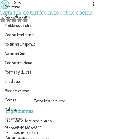
Sonya
Recetario
Tarta fría de turrón en robot de cocina
Robot de cocina
Obtuvo NaN de 5 estrellas.
Freidoras de aire
Cocina tradicional
No sin mi Chupchup
No sin mi Gm
Cocina asturiana
Postres y dulces
Ensaladas
Sopas y cremas
Carnes
Tarta fría de turron
Patatas
Ingredientes:
Legumbres
300 g de turrón blando
300 ml de leche
Pescados y Mariscos
300 ml de nata
Pastas
4 láminas de gelatina