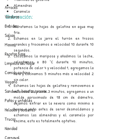
Almendras 
Arroces
Caramelo 
Verduras
Elaboración:
Bebidas
Hidratamos la hojas de gelatina en agua muy 
fría. 
Salsas
Echamos en la jarra el turrón en trozos 
grandes y troceamos a velocidad 10 durante 10 
Masas
segundos.
Recetas base
Colocamos la mariposa y añadimos la leche, 
calentamos a 80 °C durante 10 minutos, 
Limpieza del hogar
potencia de calor 4 y velocidad 1, agregamos la 
Comida cochina
nata y cocinamos 5 minutos más a velocidad 2 
sin calor.
Vegano
Echamos las hojas de gelatina y removemos a 
Sandwich, bocatas, pizzas...
velocidad 2 durante 3 minutos, agregamos a un 
molde aproximado de 18 cm de diámetro, 
Patés y untables
dejamos enfriar en la nevera como mínimo 6 
horas y justo antes de servir desmoldamos y 
Helados y sorbetes
echamos las almendras y el caramelo por 
Trucos
encima, esto es totalmente optativo.
Navidad
Carnaval