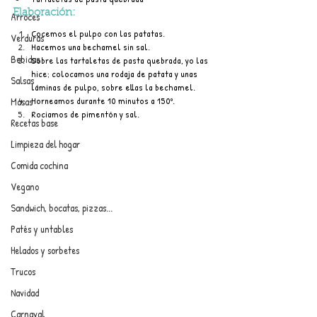
Elaboración:
Arroces
Cocemos el pulpo con las patatas.
Verduras
Hacemos una bechamel sin sal.
Bebidas
Sobre las tartaletas de pasta quebrada, yo las 
hice; colocamos una rodaja de patata y unas 
Salsas
láminas de pulpo, sobre ellas la bechamel.
Horneamos durante 10 minutos a 150º.
Masas
Rociamos de pimentón y sal.
Recetas base
Limpieza del hogar
Comida cochina
Vegano
Sandwich, bocatas, pizzas...
Patés y untables
Helados y sorbetes
Trucos
Navidad
Carnaval