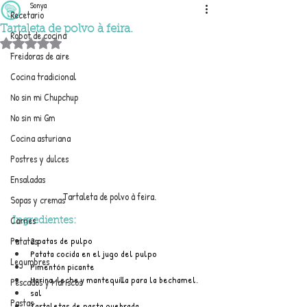
Sonya
Recetario
Tartaleta de polvo à feira.
Robot de cocina
Obtuvo NaN de 5 estrellas.
Freidoras de aire
Cocina tradicional
No sin mi Chupchup
No sin mi Gm
Cocina asturiana
Postres y dulces
Ensaladas
Tartaleta de polvo à feira.
Sopas y cremas
Carnes
Ingredientes:
2 patas de pulpo
Patatas
Patata cocida en el jugo del pulpo
Legumbres
Pimentón picante
Harina, leche y mantequilla para la bechamel.
Pescados y Mariscos
sal
Pastas
Tartaletas de pasta quebrada