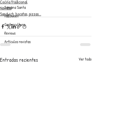
Cocina tradicional
Semana Santa
Navidad
Sandwich, bocatas, pizzas...
Halloween
Gastrocultura
Reviews
Artículos revistas
Entradas recientes
Ver todo