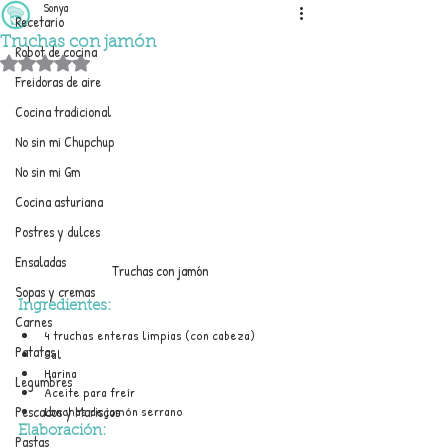
Sonya
Recetario
Truchas con jamón
Robot de cocina
Obtuvo NaN de 5 estrellas.
Freidoras de aire
Cocina tradicional
No sin mi Chupchup
No sin mi Gm
Cocina asturiana
Postres y dulces
Ensaladas
Truchas con jamón
Sopas y cremas
Ingredientes:
Carnes
4 truchas enteras limpias (con cabeza)
Patatas
Sal
Harina
Legumbres
Aceite para freír
Lonchas de jamón serrano
Pescados y Mariscos
Elaboración:
Pastas