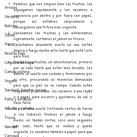
Pedimos que nos limpien bien las truchas; las 
Arroces
enjuagamos rápidamente y las secamos a 
conciencia por dentro y por fuera con papel, 
Verduras
porque así evitamos salpicaduras y 
Bebidas
conseguimos una fritura más crujiente.
Sazonamos las truchas y las enharinamos 
Salsas
ligeramente; cortamos el jamón en trozos.
Masas
Calentamos abundante aceite en una sartén 
amplia a fuego medio-alto hasta que esté listo 
Recetas base
para freír.
Freímos las truchas sin amontonarlas, primero 
Limpieza del hogar
por un lado hasta que estén bien doradas; les 
Comida cochina
damos la vuelta con cuidado y terminamos por 
el otro, procurando no moverlas demasiado 
Vegano
para que la piel no se rompa. Cuando estén 
Sandwich, bocatas, pizzas...
crujientes y cocinadas, las sacamos a una rejilla 
o a papel para escurrir y ajustamos de sal si 
Patés y untables
hace falta.
Helados y sorbetes
En el mismo aceite (retirando restos de harina 
si los hubiera), freímos el jamón a fuego 
Trucos
medio, en tandas cortas, solo unos segundos 
por lado, hasta que se ondule y quede 
Navidad
crujiente; lo sacamos también a papel para que 
Carnaval