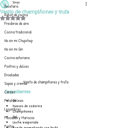
Sonya
Recetario
Vasito de champiñones y trufa
Robot de cocina
Obtuvo NaN de 5 estrellas.
Freidoras de aire
Cocina tradicional
No sin mi Chupchup
No sin mi Gm
Cocina asturiana
Postres y dulces
Ensaladas
Vasito de champiñones y trufa
Sopas y cremas
Carnes
Ingredientes
Obleas
Patatas
Huevos de codorniz
Legumbres
Champiñones
Sal
Pescados y Mariscos
Leche evaporada
Pastas
Aceite aromatizado con trufa