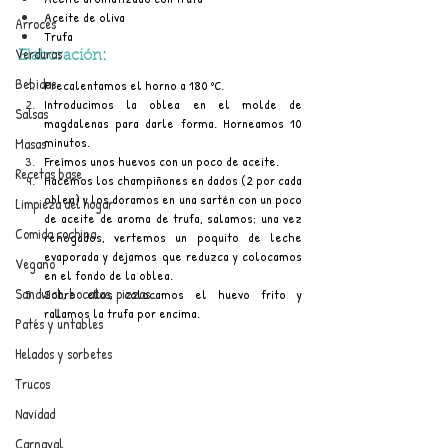
Aceite de oliva
Arroces
Trufa
Verduras
Elaboración
:
Bebidas
Precalentamos el horno a 180 ºC.
Introducimos la oblea en el molde de 
Salsas
magdalenas para darle forma. Horneamos 10 
minutos.
Masas
Freímos unos huevos con un poco de aceite.
Recetas base
Hacemos los champiñones en dados (2 por cada 
oblea) y los doramos en una sartén con un poco 
Limpieza del hogar
de aceite de aroma de trufa, salamos; una vez 
Comida cochina
rehogados, vertemos un poquito de leche 
evaporada y dejamos que reduzca y colocamos 
Vegano
en el fondo de la oblea.
Sandwich, bocatas, pizzas...
Sobre ellos colocamos el huevo frito y 
rallamos la trufa por encima.
Patés y untables
Helados y sorbetes
Trucos
Navidad
Carnaval