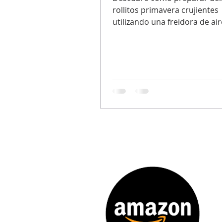
rollitos primavera crujientes
utilizando una freidora de air
receta te guiará paso a paso
crear un relleno sabroso con
vegetales frescos y carne, to
envuelto en una fina capa de
Con la freidora de aire, logra
textura dorada y crujiente si
necesidad de utilizar grandes
cantidades de aceite, hacien
estos rollitos una opción má
saludable y fácil de preparar.
Perfectos como aperitivo o
acompañamiento.