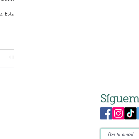
e. Esta
 para
do
 masa.
rás una
n
do de
s
Síguem