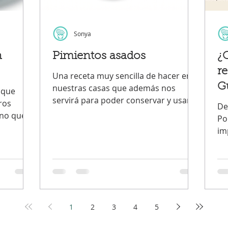
Sonya
n
Pimientos asados
¿
r
Una receta muy sencilla de hacer en
Gu
nuestras casas que además nos
 que
servirá para poder conservar y usar
y
ros
De
cuando queramos
eno que
Po
l blog;
im
ne un
po
catas
pa
1
2
3
4
5