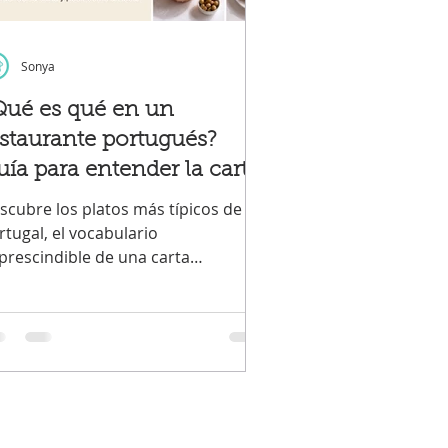
Sonya
Qué es qué en un
estaurante portugués?
ía para entender la carta
 pedir como un local
scubre los platos más típicos de
rtugal, el vocabulario
prescindible de una carta
rtuguesa y las frases que necesitas
ra pedir en bares y restaurantes.