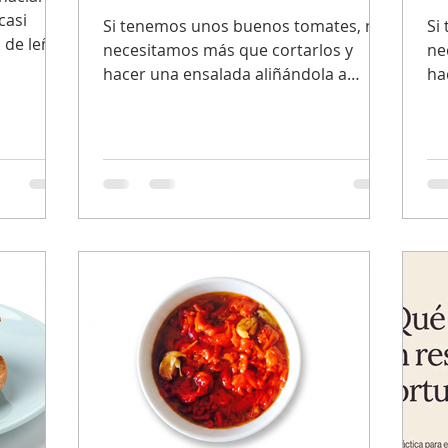
casi
Si tenemos unos buenos tomates, no
Si
 de leña
necesitamos más que cortarlos y
ne
hacer una ensalada aliñándola a
ha
nuestro gusto
nu