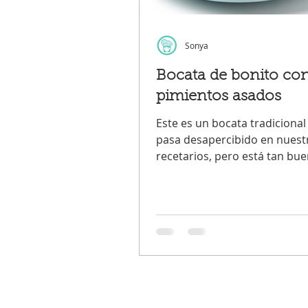
Sonya
Bocata de bonito co
pimientos asados
Este es un bocata tradicional
pasa desapercibido en nuest
recetarios, pero está tan bu
no se podía dejar sin añadir a
por muy sencillo que sea, tie
puesto en el top 10 de los bo