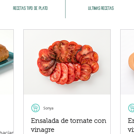
Recetas tipo de plato
Ultimas recetas
Sonya
Ensalada de tomate con
E
vinagre
v
hacían