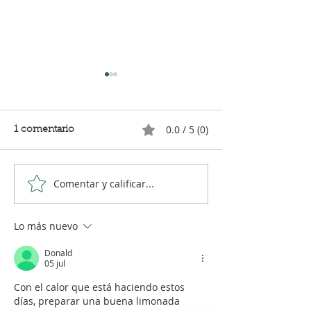
0.0 / 5 (0)
1 comentario
Comentar y calificar...
Limonchello tradicional:
Limonada alcal
robot de cocin
Lo más nuevo
Donald
05 jul
Con el calor que está haciendo estos 
días, preparar una buena limonada 