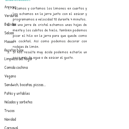
Arroces
Pelamos y cortamos los limones en cuartos y 
los echamos en la jarra junto con el azúcar y 
Verduras
programamos a velocidad 10 durante 4 minutos.
Bebidas
En una jarra de cristal echamos unas hojas de 
menta y los cubitos de hielo, también podemos 
Salsas
picar el hilo en la jarra para que quede como 
de cocktail. Así como podemos decorar con 
Masas
rodajas de limón. 
Recetas base
Si nos resulta muy ácida podemos echarle un 
poco más de agua o de azúcar al gusto.
Limpieza del hogar
Comida cochina
Vegano
Sandwich, bocatas, pizzas...
Patés y untables
Helados y sorbetes
Trucos
Navidad
Carnaval