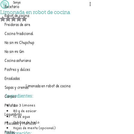
Sonya
Recetario
Limonada en robot de cocina
Robot de cocina
Obtuvo NaN de 5 estrellas.
Freidoras de aire
Cocina tradicional
No sin mi Chupchup
No sin mi Gm
Cocina asturiana
Postres y dulces
Ensaladas
Limonada en robot de cocina
Sopas y cremas
Carnes
Ingredientes:
2 o 3 limones
Patatas
80 g de azúcar 
Legumbres
1 l de agua
Cubitos de hielo
Pescados y Mariscos
Hojas de menta (opcional)
Pastas
Elaboración: