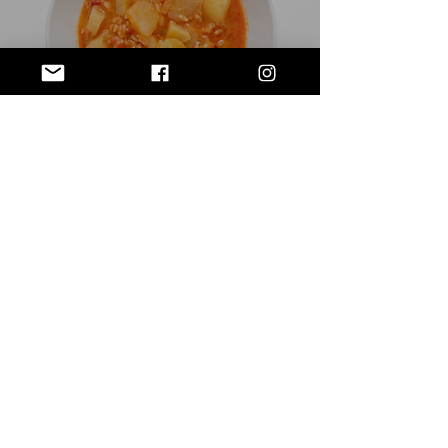
Patatas con arroz en robot
de cocina
1
/
3
SUBSCRIBE VIA EMAIL