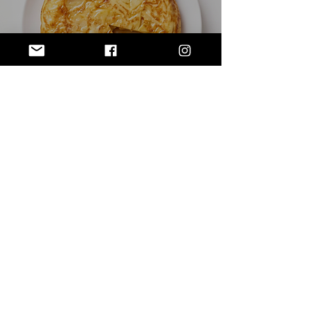
Truco: tortillas de patatas
de 10
1
/
13
SUBSCRIBE VIA EMAIL