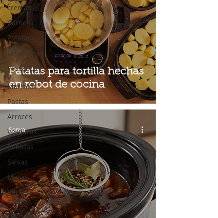
cremas
Carnes
Patatas
Legumbres
Pescados
Patatas para tortilla hechas
y
en robot de cocina
Mariscos
Pastas
Arroces
Sonya
Verduras
Bebidas
Salsas
Masas
Recetas
base
Limpieza