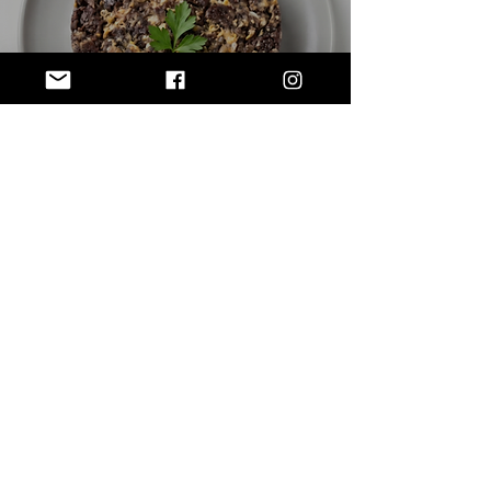
Revuelto de morcilla de
Burgos en robot de cocina
1
/
104
SUBSCRIBE VIA EMAIL