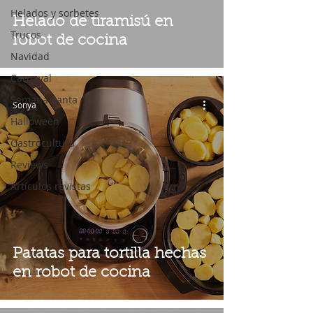
Helados y sorbetes
Helado de tiramisú en
Trucos
robot de cocina
Navidad
Carnaval
Semana Santa
Sonya
Halloween
Gastrocultura
Reviews
Artículos revistas
Patatas para tortilla hechas
en robot de cocina