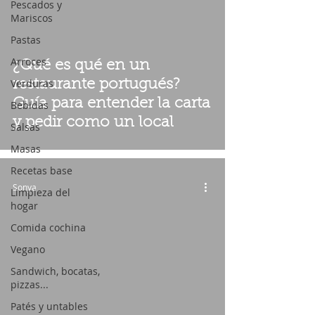
Pescados y
Mariscos
Pastas
Arroces
¿Qué es qué en un
Verduras
restaurante portugués?
Guía para entender la carta
Bebidas
y pedir como un local
Salsas
Masas
Recetas base
Sonya
Limpieza del
hogar
Comida cochina
Vegano
Sandwich, bocatas,
pizzas...
Patés y untables