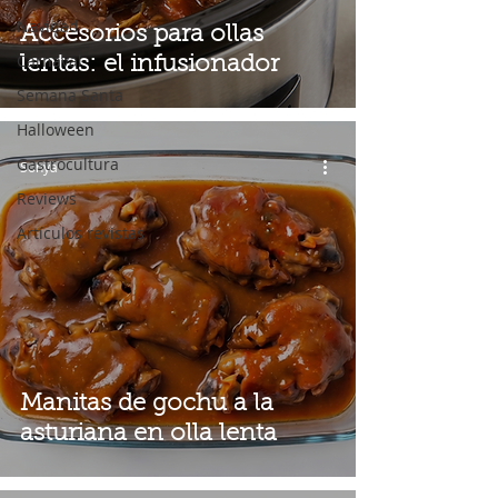
Navidad
Accesorios para ollas
Carnaval
lentas: el infusionador
Semana Santa
Halloween
Gastrocultura
Sonya
Reviews
Artículos revistas
Manitas de gochu a la
asturiana en olla lenta