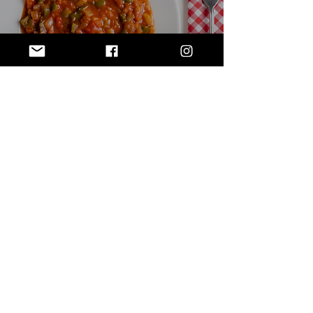
Pisto manchego en olla
lenta
1
/
20
SUBSCRIBE VIA EMAIL