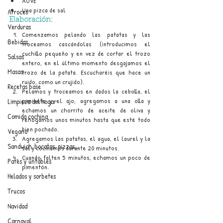
AOVE
Una pizca de sal
Arroces
Elaboración:
Verduras
Comenzamos pelando las patatas y las 
Bebidas
troceamos cascándolas (introducimos el 
cuchillo pequeño y en vez de cortar el trozo 
Salsas
entero, en el último momento desgajamos el 
Masas
trozo de la patata. Escucharéis que hace un 
ruido, como un crujido).
Recetas base
Pelamos y troceamos en dados la cebolla, el 
pimiento y el ajo, agregamos a una olla y 
Limpieza del hogar
echamos un chorrito de aceite de oliva y 
Comida cochina
rehogamos unos minutos hasta que esté todo 
bien pochado.
Vegano
Agregamos las patatas, el agua, el laurel y la 
Sandwich, bocatas, pizzas...
sal y cocinamos durante 20 minutos.
Cuando falten 5 minutos, echamos un poco de 
Patés y untables
pimentón.
Helados y sorbetes
Trucos
Navidad
Carnaval