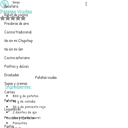
Sonya
Recetario
Patatas viudas
Robot de cocina
Obtuvo NaN de 5 estrellas.
Freidoras de aire
Cocina tradicional
No sin mi Chupchup
No sin mi Gm
Cocina asturiana
Postres y dulces
Ensaladas
Patatas viudas
Sopas y cremas
Ingredientes:
Carnes
800 g de patatas
Patatas
75 g de cebolla
50 g de pimiento rojo
Legumbres
2 dientes de ajo
Una hoja de laurel
Pescados y Mariscos
Pimentón
Pastas