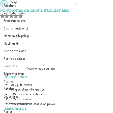
Sonya
Recetario
Polvorones de canela tradicionales
Robot de cocina
Obtuvo NaN de 5 estrellas.
Freidoras de aire
Cocina tradicional
No sin mi Chupchup
No sin mi Gm
Cocina asturiana
Postres y dulces
Ensaladas
Polvorones de canela
Sopas y cremas
Ingredientes:
Carnes
250 g de harina
Patatas
50 g de almendra molida
125 g de manteca de cerdo
Legumbres
125 g de azúcar
4 cucharadas de canela en polvo
Pescados y Mariscos
Elaboración:
Pastas