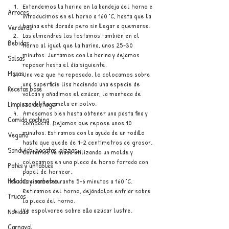
Extendemos la harina en la bandeja del horno e 
Arroces
introducimos en el horno a 160 °C, hasta que la 
harina esté dorada pero sin llegar a quemarse.
Verduras
Las almendras las tostamos también en el 
Bebidas
horno al igual que la harina, unos 25-30 
minutos. Juntamos con la harina y dejamos 
Salsas
reposar hasta el día siguiente.
Masas
Una vez que ha reposado, lo colocamos sobre 
una superficie lisa haciendo una especie de 
Recetas base
volcán y añadimos el azúcar, la manteca de 
cerdo y la canela en polvo.
Limpieza del hogar
Amasamos bien hasta obtener una pasta fina y 
Comida cochina
compacta. Dejamos que repose unos 10 
minutos. Estiramos con la ayuda de un rodillo 
Vegano
hasta que quede de 1-2 centímetros de grosor. 
Sandwich, bocatas, pizzas...
Cortamos la masa utilizando un molde y 
colocamos en una placa de horno forrada con 
Patés y untables
papel de hornear.
Helados y sorbetes
Cocinamos durante 5-6 minutos a 160 °C. 
Retiramos del horno, dejándolos enfriar sobre 
Trucos
la placa del horno.
Yo espolvoree sobre ella azúcar lustre.
Navidad
Carnaval