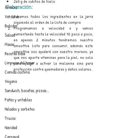
260 g de cubitos de hielo
Arroces
Elaboración:
Echamos todos los ingredientes en la jarra 
Verduras
siguiendo el orden de la lista de compra
Bebidas
Programamos a velocidad 6 y vamos 
aumentando hasta la velocidad 10 poco a poco, 
Salsas
en apenas 2 minutos tendremos nuestro 
Masas
smoothie listo para consumir, además este 
smoothie nos ayudará con nuestro moreno, ya 
Recetas base
que nos aporta vitaminas para la piel, no solo 
Limpieza del hogar
para ayudar a activar la melanina sino para 
protección contra quemaduras y daños solares.
Comida cochina
Vegano
Sandwich, bocatas, pizzas...
Patés y untables
Helados y sorbetes
Trucos
Navidad
Carnaval