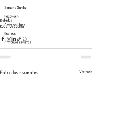
Semana Santa
Halloween
Bebidas
Gastrocultura
Robot de cocina
Reviews
Artículos revistas
Entradas recientes
Ver todo