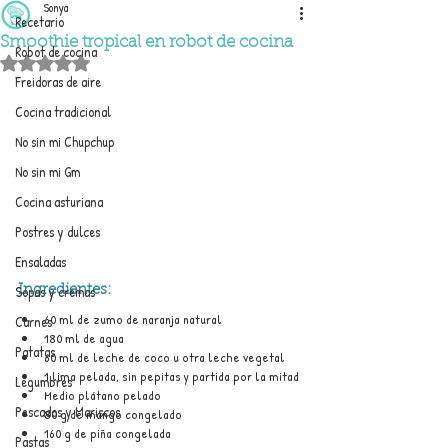
Sonya
Recetario
Smoothie tropical en robot de cocina
Robot de cocina
Obtuvo NaN de 5 estrellas.
Freidoras de aire
Cocina tradicional
No sin mi Chupchup
No sin mi Gm
Cocina asturiana
Postres y dulces
Ensaladas
Sopas y cremas
Ingredientes:
60 ml de zumo de naranja natural
Carnes
180 ml de agua
Patatas
60 ml de leche de coco u otra leche vegetal
1 lima pelada, sin pepitas y partida por la mitad
Legumbres
Medio plátano pelado
Pescados y Mariscos
80 g de mango congelado
160 g de piña congelada
Pastas