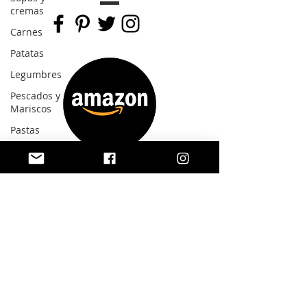
cremas
Carnes
Patatas
Legumbres
Pescados y
Mariscos
Pastas
Arroces
Verduras
Bebidas
Salsas
Masas
Recetas
base
Limpieza
del hogar