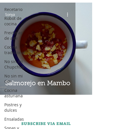
Recetario
Sonya
Robot de
cocina
Freidoras
de aire
Cocina
tradicional
No sin mi
Chupchup
No sin mi
Gm
Salmorejo en Mambo
Cocina
asturiana
Postres y
dulces
Ensaladas
SUBSCRIBE VIA EMAIL
Sopas y