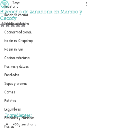
Sonya
Recetario
Bizcocho de zanahoria en Mambo y
Robot de cocina
Cecofy
Freidoras de aire
Obtuvo NaN de 5 estrellas.
Cocina tradicional
No sin mi Chupchup
No sin mi Gm
Cocina asturiana
Postres y dulces
Ensaladas
Sopas y cremas
Carnes
Patatas
Legumbres
Ingredientes:
Pescados y Mariscos
400g zanahoria
Pastas