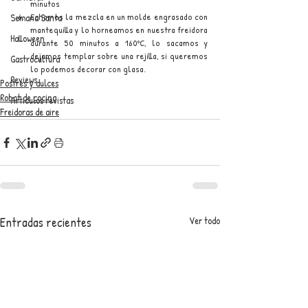
minutos
Echamos la mezcla en un molde engrasado con 
Semana Santa
mantequilla y lo horneamos en nuestra freidora 
Halloween
durante 50 minutos a 160ºC, lo sacamos y 
dejamos templar sobre una rejilla, si queremos 
Gastrocultura
lo podemos decorar con glasa.
Reviews
Postres y dulces
Robot de cocina
Artículos revistas
Freidoras de aire
Entradas recientes
Ver todo