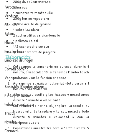
280g de azúcar moreno
Arroces
3 huevos
1 cucharadita mantequilla
Verduras
250g harina repostera
240ml aceite de girasol
Bebidas
1 sobre levadura
Salsas
2 cucharaditas de bicarbonato
1 pellizco de sal
Masas
1/2 cucharadita canela
Recetas base
1/2 cucharadita de jengibre
Elaboración:
Limpieza del hogar
Colocamos la zanahoria en el vaso, durante 1 
Comida cochina
minuto, a velocidad 10, si tenemos Mambo touch 
Vegano
podemos usar la función chopper
Agregamos el azúcar, pulverizándola durante 1 
Sandwich, bocatas, pizzas...
minuto a velocidad 10.
Añadimos el aceite y los huevos y mezclamos 
Patés y untables
durante 1 minuto a velocidad 6.
Helados y sorbetes
Colocamos  la harina, el jengibre, la canela, el 
bicarbonato, la levadura y la sal, mezcla todo 
Trucos
durante 5 minutos a velocidad 3 con la 
Navidad
mariposa puesta.
Calentamos nuestra freidora a 180ºC durante 5 
Carnaval