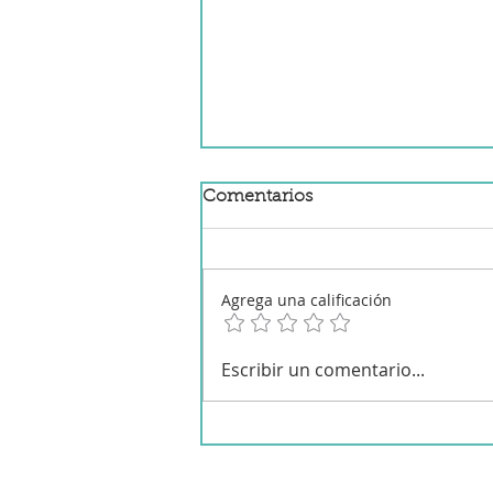
Comentarios
Agrega una calificación
Champiñones al ajillo en
Escribir un comentario...
Mambo