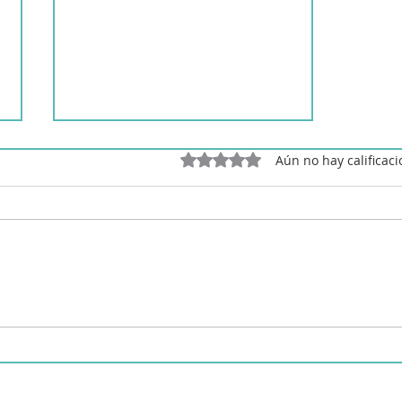
Obtuvo 0 de 5 estrellas.
Aún no hay calificac
Carpaccio de champiñón
tradicional