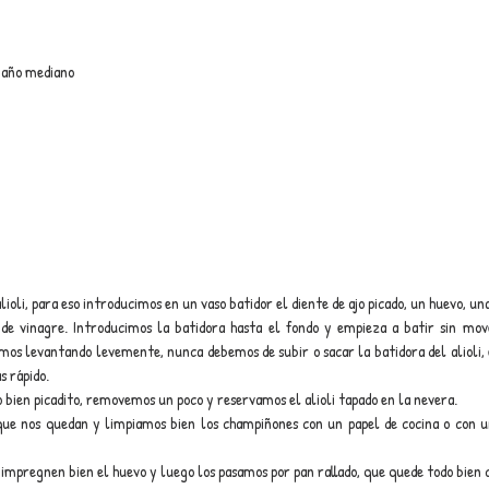
maño mediano
oli, para eso introducimos en un vaso batidor el diente de ajo picado, un huevo, una 
 de vinagre. Introducimos la batidora hasta el fondo y empieza a batir sin mov
os levantando levemente, nunca debemos de subir o sacar la batidora del alioli, 
s rápido.
 bien picadito, removemos un poco y reservamos el alioli tapado en la nevera.
ue nos quedan y limpiamos bien los champiñones con un papel de cocina o con un 
impregnen bien el huevo y luego los pasamos por pan rallado, que quede todo bien 