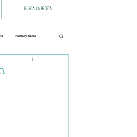
Busca la receta
ana
Postres y dulces
Verduras
Bebidas
n
Patés y untables