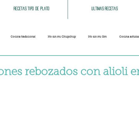
Recetas tipo de plato
Ultimas recetas
Cocina tradicional
No sin mi Chupchup
No sin mi Gm
Cocina asturi
Patatas
Legumbres
Pescados y Mariscos
Pastas
Arroces
es rebozados con alioli e
Limpieza del hogar
Comida cochina
Vegano
Sandwich, bocatas, pizzas...
strellas.
Carnaval
Semana Santa