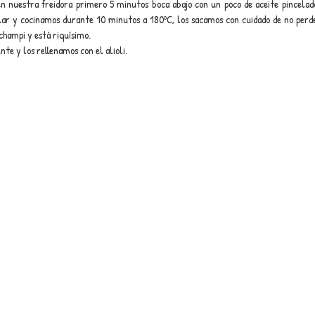
n nuestra freidora primero 5 minutos boca abajo con un poco de aceite pincelado
lar y cocinamos durante 10 minutos a 180ºC, los sacamos con cuidado de no perde
 champi y está riquísimo.
te y los rellenamos con el alioli.