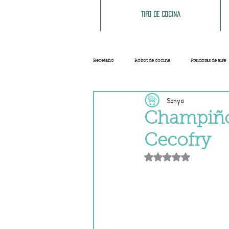
Tipo de cocina
Recetario
Robot de cocina
Freidoras de aire
Sonya
Ensaladas
Sopas y cremas
Carnes
Champiñon
Cecofry
Salsas
Masas
Recetas base
Obtuvo NaN de 5 e
Helados y sorbetes
Trucos
Navidad