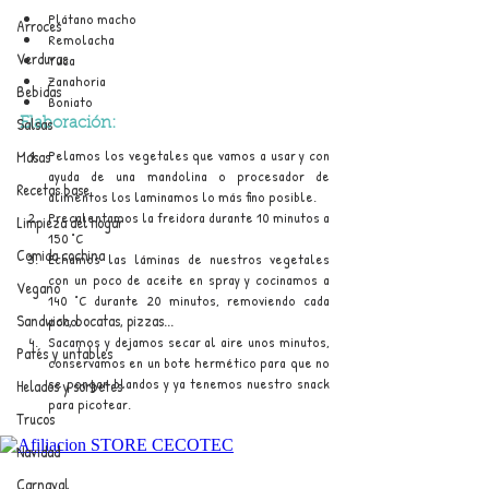
Plátano macho
Arroces
Remolacha
Verduras
Yuca
Zanahoria
Bebidas
Boniato
Salsas
Elaboración:
Pelamos los vegetales que vamos a usar y con 
Masas
ayuda de una mandolina o procesador de 
Recetas base
alimentos los laminamos lo más fino posible.
Precalentamos la freidora durante 10 minutos a 
Limpieza del hogar
150 °C
Comida cochina
Echamos las láminas de nuestros vegetales 
con un poco de aceite en spray y cocinamos a 
Vegano
140 °C durante 20 minutos, removiendo cada 
Sandwich, bocatas, pizzas...
poco.
Sacamos y dejamos secar al aire unos minutos, 
Patés y untables
conservamos en un bote hermético para que no 
se pongan blandos y ya tenemos nuestro snack 
Helados y sorbetes
para picotear.
Trucos
Navidad
Carnaval