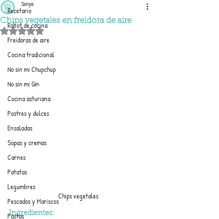
Sonya
Recetario
Chips vegetales en freidora de aire
Robot de cocina
Obtuvo NaN de 5 estrellas.
Freidoras de aire
Cocina tradicional
No sin mi Chupchup
No sin mi Gm
Cocina asturiana
Postres y dulces
Ensaladas
Sopas y cremas
Carnes
Patatas
Legumbres
Chips vegetales
Pescados y Mariscos
Ingredientes:
Pastas