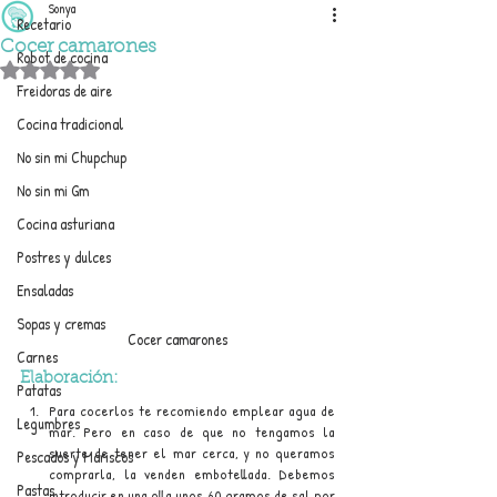
Sonya
Recetario
Cocer camarones
Robot de cocina
Obtuvo NaN de 5 estrellas.
Freidoras de aire
Cocina tradicional
No sin mi Chupchup
No sin mi Gm
Cocina asturiana
Postres y dulces
Ensaladas
Sopas y cremas
Cocer camarones
Carnes
Elaboración:
Patatas
Para cocerlos te recomiendo emplear agua de 
Legumbres
mar. Pero en caso de que no tengamos la 
suerte de tener el mar cerca, y no queramos 
Pescados y Mariscos
comprarla, la venden embotellada. Debemos 
Pastas
introducir en una olla unos 60 gramos de sal por 