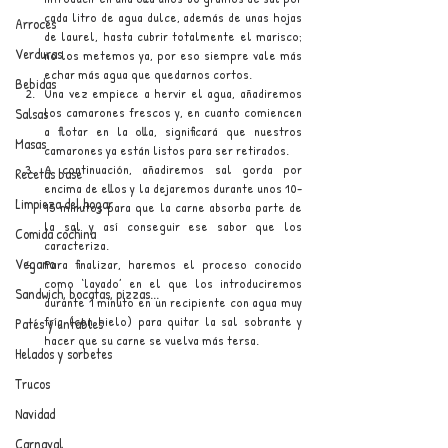
cada litro de agua dulce, además de unas hojas 
Arroces
de laurel, hasta cubrir totalmente el marisco; 
Verduras
no los metemos ya, por eso siempre vale más 
echar más agua que quedarnos cortos.
Bebidas
Una vez empiece a hervir el agua, añadiremos 
los camarones frescos y, en cuanto comiencen 
Salsas
a flotar en la olla, significará que nuestros 
Masas
camarones ya están listos para ser retirados.
A continuación, añadiremos sal gorda por 
Recetas base
encima de ellos y la dejaremos durante unos 10-
Limpieza del hogar
15 minutos para que la carne absorba parte de 
la sal y así conseguir ese sabor que los 
Comida cochina
caracteriza.
Vegano
Para finalizar, haremos el proceso conocido 
como ‘lavado’ en el que los introduciremos 
Sandwich, bocatas, pizzas...
durante 1 minuto en un recipiente con agua muy 
fría (con hielo) para quitar la sal sobrante y 
Patés y untables
hacer que su carne se vuelva más tersa. 
Helados y sorbetes
Trucos
Navidad
Carnaval