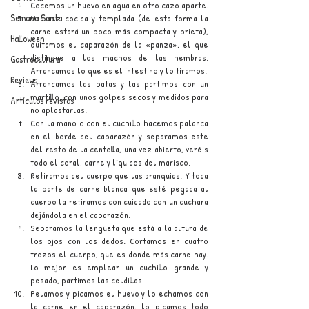
Cocemos un huevo en agua en otro cazo aparte.
Semana Santa
Una vez cocida y templada (de esta forma la 
carne estará un poco más compacta y prieta), 
Halloween
quitamos el caparazón de la «panza», el que 
distingue a los machos de las hembras. 
Gastrocultura
Arrancamos lo que es el intestino y lo tiramos.
Reviews
Arrancamos las patas y las partimos con un 
martillo, con unos golpes secos y medidos para 
Artículos revistas
no aplastarlas. 
Con la mano o con el cuchillo hacemos palanca 
en el borde del caparazón y separamos este 
del resto de la centolla, una vez abierto, veréis 
todo el coral, carne y líquidos del marisco.
Retiramos del cuerpo que las branquias. Y toda 
la parte de carne blanca que esté pegada al 
cuerpo la retiramos con cuidado con un cuchara 
dejándola en el caparazón.
Separamos la lengüeta que está a la altura de 
los ojos con los dedos. Cortamos en cuatro 
trozos el cuerpo, que es donde más carne hay. 
Lo mejor es emplear un cuchillo grande y 
pesado, partimos las celdillas.
Pelamos y picamos el huevo y lo echamos con 
la carne en el caparazón, lo picamos todo 