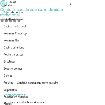
Sonya
Recetario
Centolla cocida con carro de sidra
Robot de cocina
tradicional
Freidoras de aire
Obtuvo NaN de 5 estrellas.
Cocina tradicional
No sin mi Chupchup
No sin mi Gm
Cocina asturiana
Postres y dulces
Ensaladas
Sopas y cremas
Carnes
Patatas
Centolla cocida con carro de sidra
Legumbres
Ingredientes: 
Pescados y Mariscos
Una centolla de un kilo viva
Pastas