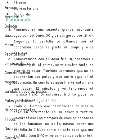
1 huevo
Arroces
Sidra asturiana
Sal gorda
Verduras
Elaboración:
Bebidas
Ponemos en una cazuela grande, abundante 
Salsas
agua con sal (unos 50 g de sal gorda por litro). 
Cogemos la centolla Lo pillamos por el 
Masas
caparazón desde la parte de abajo y a la 
cazuela.
Recetas base
Comenzamos con el agua fría, sí, ponemos a 
Limpieza del hogar
calentar y así el animal no va a sufrir tanto, se 
morirá de calor. También logramos que no se 
Comida cochina
desprendan sus patas y que entre agua en el 
Vegano
caparazón. En cuanto el agua hierve solo tiene 
que cocer 12 minutos y ya tendremos el 
Sandwich, bocatas, pizzas...
marisco listo. Si estuviera frío lo podemos 
meter con el agua en frío.
Patés y untables
Todo el tiempo que permanezca de más va 
Helados y sorbetes
solo en detrimento de su sabor y textura. 
Recordad que los tiempos de cocción dependen 
Trucos
de los tamaños, no es lo mismo cocer una 
Navidad
centolla de 2 kilos como en este caso que una 
de 1 kilo (con 8-10 minutos más que suficiente).
Carnaval