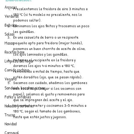
Elaboración:
Arroces
Precalentamos la freidora de aire 3 minutos a 
180 ºC (si tu modelo no precalienta, nos lo 
Verduras
podemos saltar).
Bebidas
Laminamos los ajos finitos y troceamos un poco 
las guindillas.
Salsas
En una cazuelita de barro o un recipiente 
pequeño apto para freidora (mejor hondo), 
Masas
ponemos un buen chorrito de aceite de oliva, 
Recetas base
los ajos laminados y las guindillas.
Metemos el recipiente en la freidora y 
Limpieza del hogar
doramos los ajos 4–6 minutos a 180 ºC, 
Comida cochina
removiendo a mitad de tiempo, hasta que 
estén doraditos (ojo, que se pasan rápido).
Vegano
Sacamos con cuidado, añadimos los gambones 
Sandwich, bocatas, pizzas...
bien escurridos (mejor si los secamos con 
papel), salamos al gusto y removemos para 
Patés y untables
que se impregnen del aceite y el ajo.
Volvemos a meter y cocinamos 3–5 minutos a 
Helados y sorbetes
180 ºC, según el tamaño de los gambones, 
Trucos
hasta que estén justos y jugosos.
Navidad
Carnaval