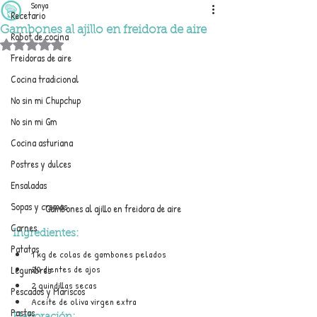
Sonya
Recetario
Gambones al ajillo en freidora de aire
Robot de cocina
Obtuvo NaN de 5 estrellas.
Freidoras de aire
Cocina tradicional
No sin mi Chupchup
No sin mi Gm
Cocina asturiana
Postres y dulces
Ensaladas
Sopas y cremas
Gambones al ajillo en freidora de aire
Carnes
Ingredientes:
Patatas
1 kg de colas de gambones pelados
20 dientes de ajos
Legumbres
2 guindillas secas 
Pescados y Mariscos
Aceite de oliva virgen extra
Pastas