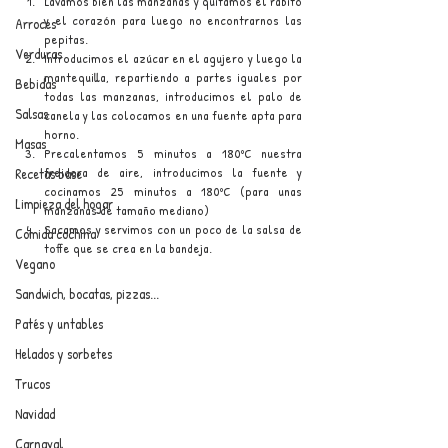
Lavamos bien las manzanas y quitamos el rabito 
y el corazón para luego no encontrarnos las 
Arroces
pepitas.
Verduras
Introducimos el azúcar en el agujero y luego la 
mantequilla, repartiendo a partes iguales por 
Bebidas
todas las manzanas, introducimos el palo de 
Salsas
canela y las colocamos en una fuente apta para 
horno.
Masas
Precalentamos 5 minutos a 180ºC nuestra 
freidora de aire, introducimos la fuente y 
Recetas base
cocinamos 25 minutos a 180ºC (para unas 
Limpieza del hogar
manzanas de tamaño mediano) 
Sacamos y servimos con un poco de la salsa de 
Comida cochina
toffe que se crea en la bandeja.
Vegano
Sandwich, bocatas, pizzas...
Patés y untables
Helados y sorbetes
Trucos
Navidad
Carnaval