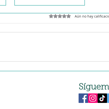
Obtuvo 0 de 5 estrellas.
Aún no hay calificac
Mejillones "Casa Lin" Avilés
en robot de cocina
Síguem