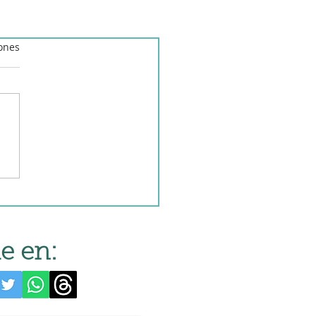
iones
e en: