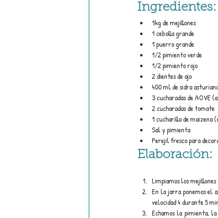
Ingredientes:
1kg de mejillones
1 cebolla grande
1 puerro grande
1/2 pimiento verde
1/2 pimiento rojo
2 dientes de ajo
400 ml de sidra asturian
3 cucharadas de AOVE (ac
2 cucharadas de tomate
1 cucharilla de maizena (
Sal y pimienta
Perejil fresco para decor
Elaboración:
Limpiamos los mejillones
En la jarra ponemos el a
velocidad 4 durante 5 mi
Echamos la pimienta, la