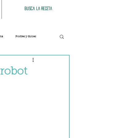
Busca la receta
ana
Postres y dulces
Verduras
Bebidas
 robot
Patés y untables