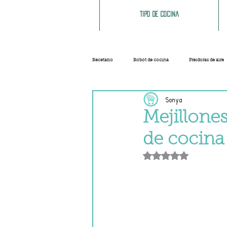
Tipo de cocina
Recetario
Robot de cocina
Freidoras de aire
Sonya
Ensaladas
Sopas y cremas
Carnes
Mejillones
de cocina
Salsas
Masas
Recetas base
Obtuvo NaN de 5 e
Helados y sorbetes
Trucos
Navidad