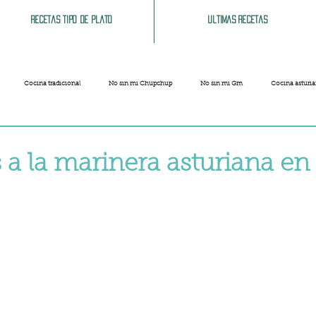
Recetas tipo de plato
Ultimas recetas
Cocina tradicional
No sin mi Chupchup
No sin mi Gm
Cocina asturi
Patatas
Legumbres
Pescados y Mariscos
Pastas
Arroces
 a la marinera asturiana en
Limpieza del hogar
Comida cochina
Vegano
Sandwich, bocatas, pizzas...
strellas.
Carnaval
Semana Santa