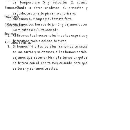
de temperatura 5 y velocidad 2, cuando 
Semana Santa
empieza a dorar añadimos el pimentón y 
seguido, la carne de pimiento choricero.
Halloween
Añadimos el vinagre y el tomate frito. 
Añadimos los huesos de jamón y dejamos cocer 
Gastrocultura
30 minutos a 60°C velocidad 1.
Reviews
Retiramos los huesos, añadimos las especias y 
trituramos todo a golpes de turbo. 
Artículos revistas
Si hemos frito las patatas, echamos la salsa 
en una sartén y salteamos, si las hemos cocido, 
dejamos que escurran bien y le damos un golpe 
de fritura con el aceite muy caliente para que 
se doren y echamos la salsa. 