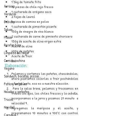
1'5kg de tomate frito
Arroces
12 piezas de chile rojo fresco
1 cucharada de orégano seco
Verduras
2 hojas de laurel
Bebidas
1 pizca de comino en polvo
1 cucharada de pimentón picante
Salsas
150g de vinagre de vino blanco
2 cucharada de carne de pimiento choricero
Masas
150g de aceite de oliva virgen extra
Recetas base
Aceite de oliva
600g de patatas
Limpieza del hogar
Aceite de freír
Comida cochina
Sal
Elaboración
:
Vegano
Pelamos y cortamos las patatas, chascándolas, 
Sandwich, bocatas, pizzas...
ahora podríamos cocerlas o freír pochándolas 
a fuego lento, eso es a nuestra elección. 
Patés y untables
 Para la salsa brava, pelamos y troceamos en 
Helados y sorbetes
trozos los ajos, los chiles frescos y la cebolla, 
incorporamos a la jarra y picamos 21 minuto  a 
Trucos
velocidad 9. 
Navidad
Agregamos la mariposa y el aceite, y 
programamos 10 minutos a 100°C con control 
Carnaval