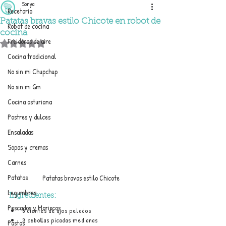
Sonya
Recetario
Patatas bravas estilo Chicote en robot de
Robot de cocina
cocina
Freidoras de aire
Obtuvo NaN de 5 estrellas.
Cocina tradicional
No sin mi Chupchup
No sin mi Gm
Cocina asturiana
Postres y dulces
Ensaladas
Sopas y cremas
Carnes
Patatas
Patatas bravas estilo Chicote
Legumbres
Ingredientes:
Pescados y Mariscos
6 dientes de ajos pelados 
3 cebollas picadas medianas
Pastas