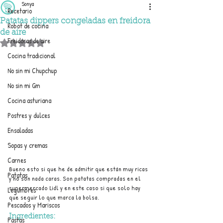
Sonya
Recetario
Patatas dippers congeladas en freidora
Robot de cocina
de aire
Freidoras de aire
Obtuvo NaN de 5 estrellas.
Cocina tradicional
No sin mi Chupchup
No sin mi Gm
Cocina asturiana
Postres y dulces
Ensaladas
Sopas y cremas
Carnes
Bueno esto si que he de admitir que están muy ricas 
Patatas
y no son nada caras. Son patatas compradas en el 
supermercado Lidl y en este caso si que solo hay 
Legumbres
que seguir lo que marca la bolsa.
Pescados y Mariscos
Ingredientes:
Pastas