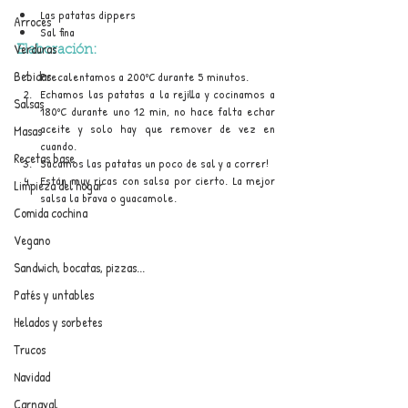
Las patatas dippers
Arroces
Sal fina
Verduras
Elaboración:
Bebidas
Precalentamos a 200ºC durante 5 minutos.
Echamos las patatas a la rejilla y cocinamos a 
Salsas
180ºC durante uno 12 min, no hace falta echar 
aceite y solo hay que remover de vez en 
Masas
cuando.
Recetas base
Sacamos las patatas un poco de sal y a correr!
Están muy ricas con salsa por cierto. La mejor 
Limpieza del hogar
salsa la brava o guacamole.
Comida cochina
Vegano
Sandwich, bocatas, pizzas...
Patés y untables
Helados y sorbetes
Trucos
Navidad
Carnaval