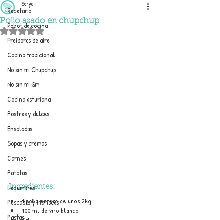
Sonya
Recetario
Pollo asado en chupchup
Robot de cocina
Obtuvo NaN de 5 estrellas.
Freidoras de aire
Cocina tradicional
No sin mi Chupchup
No sin mi Gm
Cocina asturiana
Postres y dulces
Ensaladas
Sopas y cremas
Carnes
Patatas
Legumbres
Ingredientes:
1 pollo entero de unos 2kg
Pescados y Mariscos
100 ml de vino blanco
Pastas
Sal 