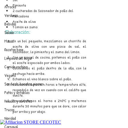
Pimienta
Arroces
2 cucharadas de Sazonador de pollo del 
Verduras
Mercadona
Aceite de oliva
Bebidas
1 limón en zumo
Salsas
Elaboración:
Masas
En un bol pequeño, mezclamos un chorrito de 
aceite de oliva con una pizca de sal, el 
Recetas base
sazonador, la pimienta y el zumo del limón.
Con un pincel de cocina, pintamos el pollo con 
Limpieza del hogar
el aceite especiado por ambos lados.
Comida cochina
Colocamos el pollo dentro de la olla, con la 
pechuga hacia arriba.
Vegano
Echamos el vino blanco sobre el pollo.
Sandwich, bocatas, pizzas...
Cocinamos durante 4 horas a temperatura alta, 
regandolo de vez en cuando con el caldito que 
Patés y untables
suelta.
Precalentamos el horno a 240ºC y metemos 
Helados y sorbetes
durante 30 minutos para que se dore, con calor 
Trucos
por arriba y por abajo.
Navidad
Carnaval