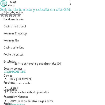
Sonya
Recetario
Sofrito de tomate y cebolla en olla GM
Robot de cocina
Obtuvo NaN de 5 estrellas.
Freidoras de aire
Cocina tradicional
No sin mi Chupchup
No sin mi Gm
Cocina asturiana
Postres y dulces
Ensaladas
Sofrito de tomate y cebolla en olla GM
Sopas y cremas
Ingredientes:
Carnes
500 g de tomate
Patatas
100 g de cebolla
2 ajos
Legumbres
Media cucharadita de pimentón
Sal
Pescados y Mariscos
AOVE (aceite de oliva virgen extra)
Pastas