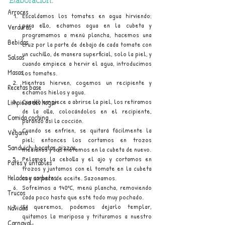
Elaboración:
Arroces
Escaldamos los tomates en agua hirviendo; 
para ello, echamos agua en la cubeta y 
Verduras
programamos a menú plancha, hacemos una 
Bebidas
cruz por la parte de debajo de cada tomate con 
un cuchillo, de manera superficial, solo la piel, y 
Salsas
cuando empiece a hervir el agua, introducimos 
Masas
los tomates. 
Mientras hierven, cogemos un recipiente y 
Recetas base
echamos hielos y agua.
Cuando empiece a abrirse la piel, los retiramos 
Limpieza del hogar
de la olla, colocándolos en el recipiente, 
Comida cochina
parando así la cocción.
Cuando se enfríen, se quitará fácilmente la 
Vegano
piel; entonces los cortamos en trozos 
Sandwich, bocatas, pizzas...
medianos y los metemos en la cubeta de nuevo.
Pelamos la cebolla y el ajo y cortamos en 
Patés y untables
trozos y juntamos con el tomate en la cubeta 
Helados y sorbetes
con un poco de aceite. Sazonamos.
Sofreímos a 140ºC, menú plancha, removiendo 
Trucos
cada poco hasta que esté todo muy pochado.
Si queremos, podemos dejarlo templar, 
Navidad
quitamos la mariposa y trituramos a nuestro 
Carnaval