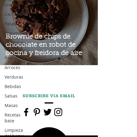
cremas
Carnes
Patatas
Legumbres
Brownie de chips de
Pescados y
chocolate en robot de
Mariscos
cocina y freidora de aire
Pastas
Arroces
Verduras
Bebidas
Salsas
SUBSCRIBE VIA EMAIL
Masas
Recetas
base
Limpieza
del hogar