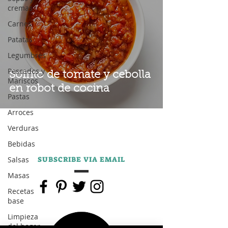
cremas
Carnes
Patatas
Legumbres
Pescados y
Sofrito de tomate y cebolla
Mariscos
en robot de cocina
Pastas
Arroces
Verduras
Bebidas
Salsas
SUBSCRIBE VIA EMAIL
Masas
Recetas
base
Limpieza
del hogar