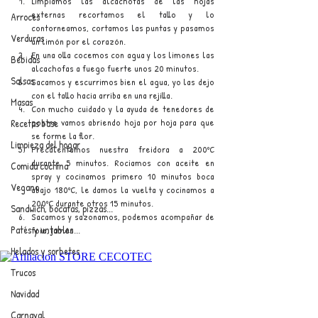
Limpiamos las alcachofas de las hojas 
externas recortamos el tallo y lo 
Arroces
contorneamos, cortamos las puntas y pasamos 
Verduras
un limón por el corazón.
En una olla cocemos con agua y los limones las 
Bebidas
alcachofas a fuego fuerte unos 20 minutos.
Salsas
Sacamos y escurrimos bien el agua, yo las dejo 
con el tallo hacia arriba en una rejilla. 
Masas
Con mucho cuidado y la ayuda de tenedores de 
postre vamos abriendo hoja por hoja para que 
Recetas base
se forme la flor.
Limpieza del hogar
Precalentamos nuestra freidora a 200ºC 
durante 5 minutos. Rociamos con aceite en 
Comida cochina
spray y cocinamos primero 10 minutos boca 
Vegano
abajo 180ºC, le damos la vuelta y cocinamos a 
200ºC durante otros 15 minutos.
Sandwich, bocatas, pizzas...
Sacamos y sazonamos, podemos acompañar de 
Patés y untables
foie, jamón...
Helados y sorbetes
Trucos
Navidad
Carnaval