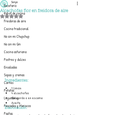
Sonya
Recetario
Alcachofas flor en freidora de aire
Robot de cocina
Obtuvo NaN de 5 estrellas.
Freidoras de aire
Cocina tradicional
No sin mi Chupchup
No sin mi Gm
Cocina asturiana
Postres y dulces
Ensaladas
Sopas y cremas
Ingredientes:
Carnes
1 limón
Patatas
4 alcachofas
Legumbres
Sal gorda o en escama
Aceite
Pescados y Mariscos
Elaboración:
Pastas