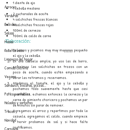
1 diente de ajo
Arroces
1 cebolla mediana
2 cucharadas de aceite
Verduras
4 salchichas frescas blancas
Bebidas
4 salchichas frescas rojas
100ml de cerveza
Salsas
700ml de caldo de carne
Masas
Elaboración:
Pelamos y picamos muy muy muyyyyyy pequeño 
Recetas base
el ajo y la cebolla.
Limpieza del hogar
En una cazuela amplia, yo uso las de barro, 
sofreímos las salchichas en trozos con un 
Comida cochina
poco de aceite, cuando estén empezando a 
Vegano
dorar las retiramos y  reservamos. 
Añadimos el tomate, el ajo y la cebolla y 
Sandwich, bocatas, pizzas...
pochamos todo suavemente hasta que casi 
Patés y untables
caramelice, echamos entonces la cerveza y la 
carne de pimiento choricero y pochamos un par 
Helados y sorbetes
de minutos sin parar de remover.
Agregamos el arroz y repartimos por toda la 
Trucos
cazuela, agregamos el caldo, cuando empiece 
Navidad
a hervir probamos de sal y si hace falta 
rectificamos.
Carnaval