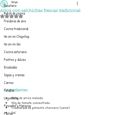
Sonya
Recetario
Arroz con salchichas frescas tradicional
Robot de cocina
Obtuvo NaN de 5 estrellas.
Freidoras de aire
Cocina tradicional
No sin mi Chupchup
No sin mi Gm
Cocina asturiana
Postres y dulces
Ensaladas
Sopas y cremas
Carnes
Patatas
Ingredientes:
Legumbres
320g de arroz redondo
50g de tomate concentrado
Pescados y Mariscos
1 cucharada de pimiento choricero (carne)
Sal
Pastas