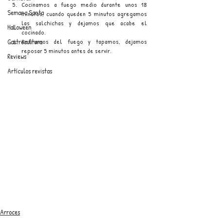
Cocinamos a fuego medio durante unos 18 
Semana Santa
minutos, cuando queden 5 minutos agregamos 
las salchichas y dejamos que acabe el 
Halloween
cocinado.
Gastrocultura
Retiramos del fuego y tapamos, dejamos 
reposar 5 minutos antes de servir.
Reviews
Artículos revistas
Arroces